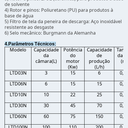
de solvente
4) Rotor e pinos: Poliuretano (PU) para produtos à
base de água
5) Filtro de tela da peneira de descarga: Aço inoxidável
resistente ao desgaste
6) Selo mecânico: Burgmann da Alemanha
4.Parâmetros Técnicos:
Modelo
Capacidade
Potência
Capacidade
Tam
da
do
de
da m
câmara(L)
motor
produção
(m
(Kw)
(L/h)
LTD03N
3
15
6
0,2-
LTD06N
6
15
15
0,2-
LTD10N
10
22
25
0,2-
LTD30N
30
45
70
0,2-
LTD60N
60
75
150
0,2-
LTD100N
100
110
200
0,2-