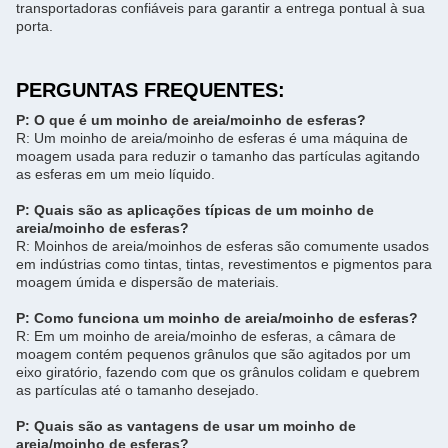
transportadoras confiáveis ​​para garantir a entrega pontual à sua
porta.
PERGUNTAS FREQUENTES:
P: O que é um moinho de areia/moinho de esferas?
R: Um moinho de areia/moinho de esferas é uma máquina de
moagem usada para reduzir o tamanho das partículas agitando
as esferas em um meio líquido.
P: Quais são as aplicações típicas de um moinho de
areia/moinho de esferas?
R: Moinhos de areia/moinhos de esferas são comumente usados
​​em indústrias como tintas, tintas, revestimentos e pigmentos para
moagem úmida e dispersão de materiais.
P: Como funciona um moinho de areia/moinho de esferas?
R: Em um moinho de areia/moinho de esferas, a câmara de
moagem contém pequenos grânulos que são agitados por um
eixo giratório, fazendo com que os grânulos colidam e quebrem
as partículas até o tamanho desejado.
P: Quais são as vantagens de usar um moinho de
areia/moinho de esferas?