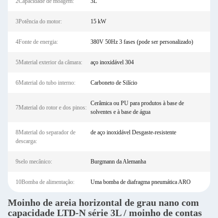
2Capacidade de moagem:
3L
3Potência do motor:
15 kW
4Fonte de energia:
380V 50Hz 3 fases (pode ser personalizado)
5Material exterior da câmara:
aço inoxidável 304
6Material do tubo interno:
Carboneto de Silício
Cerâmica ou PU para produtos à base de
7Material do rotor e dos pinos:
solventes e à base de água
8Material do separador de
de aço inoxidável Desgaste-resistente
descarga:
9selo mecânico:
Burgmann da Alemanha
10Bomba de alimentação:
Uma bomba de diafragma pneumática ARO
Moinho de areia horizontal de grau nano com
capacidade LTD-N série 3L / moinho de contas