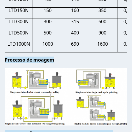
LTD150N
150
160
350
0,2-
LTD300N
300
315
600
0,2-
LTD500N
500
400
900
0,2-
LTD1000N
1000
690
1600
0,2-
Processo de moagem