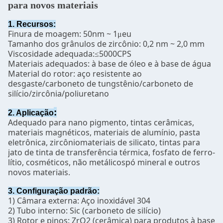
para novos materiais
1. Recursos:
Finura de moagem: 50nm ~ 1
eu
μ
Tamanho dos grânulos de zircônio: 0,2 nm ~ 2,0 mm
Viscosidade adequada:
5000CPS
≤
Materiais adequados: à base de óleo e à base de água
Material do rotor: aço resistente ao
desgaste/carboneto de tungstênio/carboneto de
silício/zircônia/poliuretano
:
2. Aplicação
Adequado para nano pigmento, tintas cerâmicas,
materiais magnéticos, materiais de alumínio, pasta
eletrônica, zircônio
materiais de silicato, tintas para
jato de tinta de transferência térmica, fosfato de ferro-
lítio, cosméticos, não metálicos
pó mineral e outros
novos materiais.
3. Configuração padrão:
1) Câmara externa: Aço inoxidável 304
2) Tubo interno: Sic (carboneto de silício)
3) Rotor e pinos: ZrO2 (cerâmica) para produtos à base