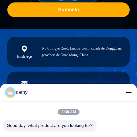
Submeta
No.6 Jingye Road, Liaobu Town, cidade de Dongguan,
província de Guangdong, China.
Endereço
cathy.yin000@ltdsz.com
E-mail
cathy
8:38 AM
0086-13316985111
Good day, what product are you looking for?
Telefone