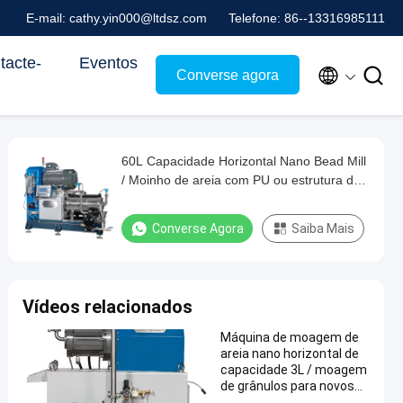
E-mail: cathy.yin000@ltdsz.com
Telefone: 86--13316985111
tacte-
Eventos


Converse agora
60L Capacidade Horizontal Nano Bead Mill
/ Moinho de areia com PU ou estrutura de
material cerâmico
Converse Agora
Saiba Mais
Vídeos relacionados
Máquina de moagem de
areia nano horizontal de
capacidade 3L / moagem
de grânulos para novos
materiais