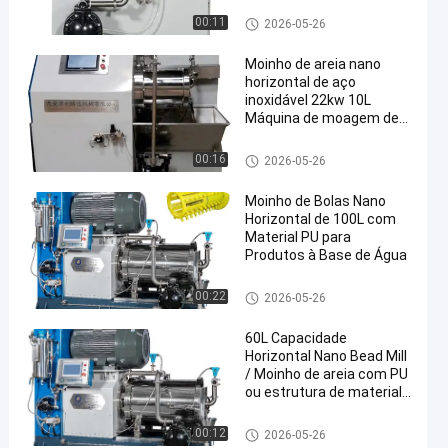
Moinho de grânulos nano
00:11
2026-05-26
Moinho de areia nano
horizontal de aço
inoxidável 22kw 10L
Máquina de moagem de
grânulos de capacidade
Moinho de grânulos nano
00:16
2026-05-26
Moinho de Bolas Nano
Horizontal de 100L com
Material PU para
Produtos à Base de Água
Moinho de grânulos nano
00:22
2026-05-26
60L Capacidade
Horizontal Nano Bead Mill
/ Moinho de areia com PU
ou estrutura de material
cerâmico
Moinho de grânulos nano
00:12
2026-05-26