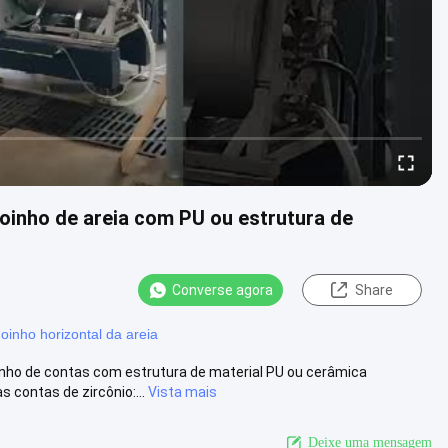
oinho de areia com PU ou estrutura de
Converse agora
Share
oinho horizontal da areia
inho de contas com estrutura de material PU ou cerâmica
contas de zircônio:...
Vista mais
Deixe uma mensagem