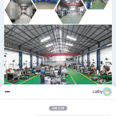
cathy
گواهينامه هاي ما
3:29 AM