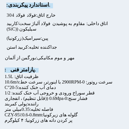
استاندارد
پیکربندی
:
2.
خارج
اتاق
:
فولاد
فولاد
304
اتاق داخلی: مقاوم به پوشیدن
فولاد آلیاژ سخت/کاربید
سیلیکون ((SiC)
پین:سیرامیک
(
زرکونیا
)
جداکننده تخلیه:
کربید استن
مهر و موم مکانیکی:بورگمن از آلمان
پارامتر فنی
rs:
3.
ظرفیت اتاق: 1.5L
سرعت روتور: 0-2900RPM با اینورتر، سرعت خط:10.6m/s
دمای آب خنک کننده:5-20°C
قطر سوراخ ورودی و خروجی آب خنک کننده: 1/2
فشار سنج:0-0.6Mpa ((قابل تنظیم) ، انفجاری
راننده:پولی کمربند
فاصله تخلیه:0.35ميلي متر
گلوله های زیرکونیا:CZY-95٪0.6-0.8mm
پر کردن دانه های زرکونیا: ۴ کیلوگرم