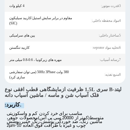
3قدرت موتور:
4 کیلو وات
مقاوم در برابر سایش استیل/کاربید سیلیکون
4مواد محفظه داخلی:
(SIC)
5ساختار داخلی:
پین های سرامیکی
6تخلیه مواد seprator:
کاربید تنگستن
7رسانه آسیاب:
مهره های زیرکونیا ، 0.6-0.8 میلی متر
380 ولت 50Hz 3Phase (می توان سفارشی
8منبع تغذیه:
سازی کرد)
لیتد-B سری 1.5L ظرفیت آزمایشگاهی قطب افقی نوع
فلک آسیاب شن و ماسه / ماشین آسیاب دانه
کاربرد:
1.
مناسب برای خرد کردن
کم و
واسکوزیتی
)
(
متوسط
کمتر
از
20000 سی پی اس
محصولات
جوهر،
ماشين
رنگ، ضد خوردگی
پوشش،رنگ
خمیر،پوشش
چوب و غیره با ظرافت فوق العاده
10-2μm