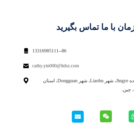
مان با ما تماس بگیرید

86--13316985111

cathy.yin000@ltdsz.com

شماره 6 جاده Jingye، شهر Liaobu، شهر Dongguan، استان