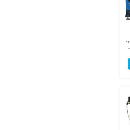
 با ظرفیت 150 لیتر،