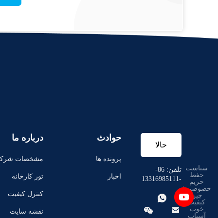
حوادث
درباره ما
حالا
پرونده ها
مشخصات شرک
سیاست
حرف
تلفن: 86-
حفظ
اخبار
تور کارخانه
-13316985111
حریم
خصوصی
|
بزن
کنترل کیفیت
چین

کیفیت


خوب
نقشه سایت
آسیاب