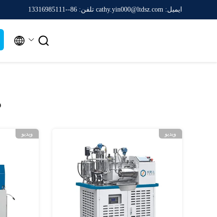
ایمیل: cathy.yin000@ltdsz.com
تلفن: 86--13316985111


م
ویدیو
ویدیو