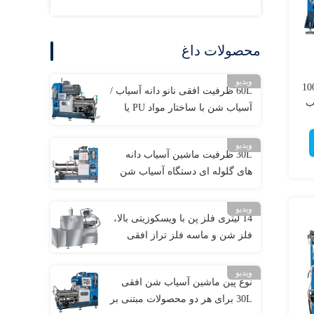
محصولات داغ
ویدیو
مهره ای نانو افقی با ظرفیت 100
60L ظرفیت افقی نانو دانه آسیاب /
آسیاب شن با ساختار مواد PU یا
سرامیکی
ویدیو
30L ظرفیت ماشین آسیاب دانه
های گلوله ای دستگاه آسیاب شن
افقی برای رنگ
ویدیو
14 لیتری فلز پن با ویسکوزیتی بالا،
فلز شن و ماسه فلز تراز افقی
برای جوهر چاپ آفست
ویدیو
نوع پین ماشین آسیاب شن افقی
30L برای هر دو محصولات مبتنی بر