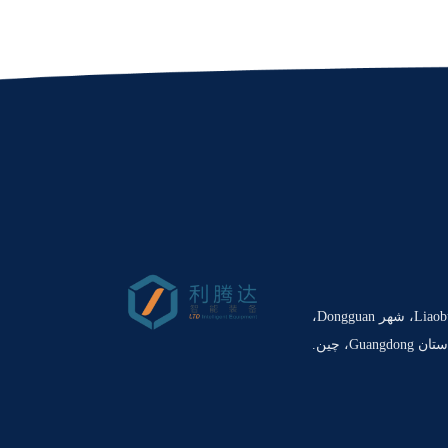
شماره 6 جاده Jingye، شهر Liaobu، شهر Dongguan،
ان Guangdong، چین.