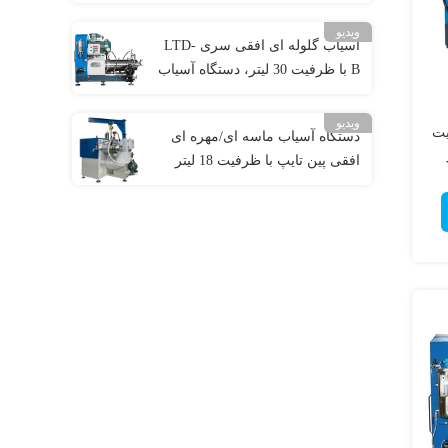
آب و محلول
ویدیو
آسیاب گلوله ای افقی سری LTD-
B با ظرفیت 30 لیتر، دستگاه آسیاب
شن و ماسه
ویدیو
یت
دستگاه آسیاب ماسه ای/مهره ای
افقی پین تایپ با ظرفیت 18 لیتر
برای محصولات با ویسکوزیته بالا