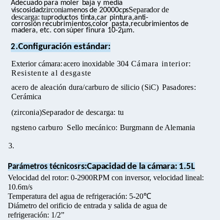
Adecuado para moler
baja y
media
zirconia
Separador de
viscosidad
menos
de
20000cps
descarga: tu
productos
tinta,car
pintura,anti-
corrosión
recubrimientos,color
pasta,recubrimientos de
madera, etc. con súper finura
10-2μm.
Configuración
estándar
:
2.
Exterior
cámara
:
acero inoxidable
304
Cámara interior:
Resistente al desgaste
acero de aleación dura/carburo de silicio (SiC)
Pasadores:
Cerámica
(
zirconia
)
Separador de descarga: tu
ngsteno carburo
Sello mecánico: Burgmann de Alemania
3.
rs:
Capacidad de la cámara: 1.5L
Parámetros técnicos
Velocidad del rotor: 0-2900RPM con inversor, velocidad lineal:
10.6m/s
Temperatura del agua de refrigeración: 5-20℃
Diámetro del orificio de entrada y salida de agua de
refrigeración: 1/2”