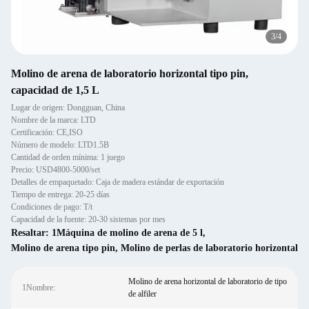
3
/
4
Molino de arena de laboratorio horizontal tipo pin,
capacidad de 1,5 L
Lugar de origen: Dongguan, China
Nombre de la marca: LTD
Certificación: CE,ISO
Número de modelo: LTD1.5B
Cantidad de orden mínima: 1 juego
Precio: USD4800-5000/set
Detalles de empaquetado: Caja de madera estándar de exportación
Tiempo de entrega: 20-25 días
Condiciones de pago: T/t
Capacidad de la fuente: 20-30 sistemas por mes
Resaltar:
1Máquina de molino de arena de 5 l
,
Molino de arena tipo pin
,
Molino de perlas de laboratorio horizontal
Molino de arena horizontal de laboratorio de tipo
1Nombre:
de alfiler