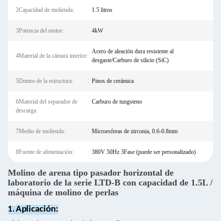
2Capacidad de molienda:
1.5 litros
3Potencia del motor:
4kW
Acero de aleación dura resistente al
4Material de la cámara interior:
desgaste/Carburo de silicio (SiC)
5Dentro de la estructura:
Pinos de cerámica
6Material del separador de
Carburo de tungsteno
descarga:
7Medio de molienda:
Microesferas de zirconia, 0.6-0.8mm
8Fuente de alimentación:
380V 50Hz 3Fase (puede ser personalizado)
Molino de arena tipo pasador horizontal de
laboratorio de la serie LTD-B con capacidad de 1.5L /
máquina de molino de perlas
Aplicación:
1.