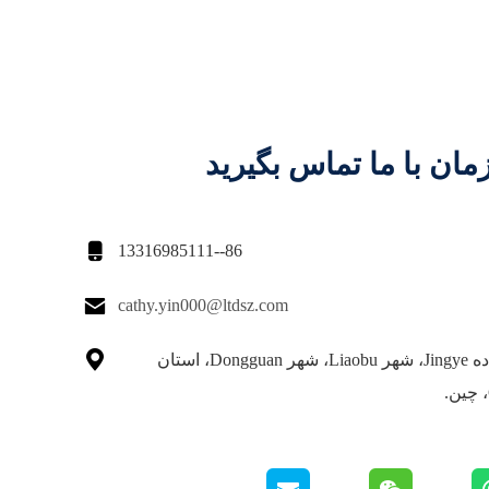
مان با ما تماس بگیرید

86--13316985111

cathy.yin000@ltdsz.com

شماره 6 جاده Jingye، شهر Liaobu، شهر Dongguan، استان