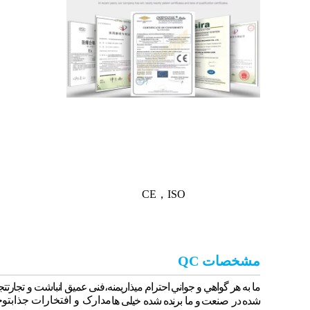
CE，ISO
مشخصات QC
ما به هر گواهي و جواني احترام ميذاريم
نه،فنی عمیق
انباشت
و
تجارت
تج
مدارک و افتخارات جذاب
توج
شده در
صنعت و ما
برنده شده
خیلی ها