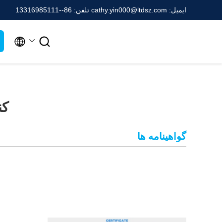
ایمیل: cathy.yin000@ltdsz.com
تلفن: 86--13316985111


کن
گواهینامه ها