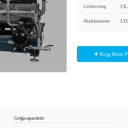
Certificering
CE,
Modelnummer
LT
Krijg Beste P
Grijpcapaciteit: