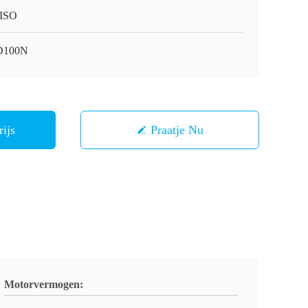
ISO
D100N
rijs
Praatje Nu
Motorvermogen: