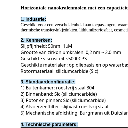
Horizontale nanokralenmolen met een capaciteit
:
1. Industrie
Geschikt voor een verscheidenheid aan toepassingen, waaro
thermische transfer-inkjetinkten, lithiumijzerfosfaat, cosm
2. Kenmerken:
Slijpfijnheid: 50nm~1
M
μ
Grootte van zirkoniumkralen: 0,2 nm ~ 2,0 mm
Geschikte viscositeit:
5000CPS
≤
Geschikte materialen: op oliebasis en op waterba
Rotormateriaal: siliciumcarbide (Sic)
3. Standaardconfiguratie:
1) Buitenkamer: roestvrij staal 304
2) Binnenband: Sic (siliciumcarbide)
3) Rotor en pinnen: Sic (siliciumcarbide)
4) Afvoerzeeffilter: slijtvast roestvrij staal
5) Mechanische afdichting: Burgmann uit Duitsla
4. Technische parameters: