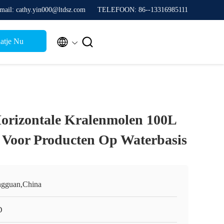
mail: cathy.yin000@ltdsz.com
TELEFOON: 86--13316985111


atje Nu
orizontale Kralenmolen 100L
it Voor Producten Op Waterbasis
gguan,China
D