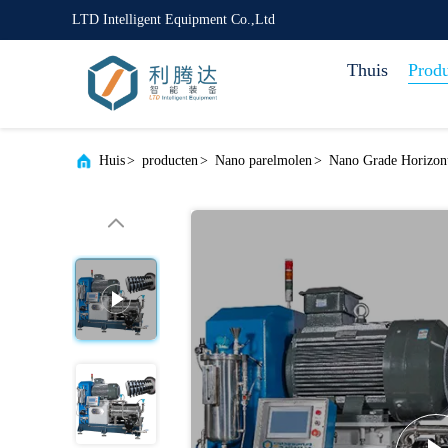
LTD Intelligent Equipment Co.,Ltd
Thuis
Prod
Huis
>
producten
>
Nano parelmolen
>
Nano Grade Horizont