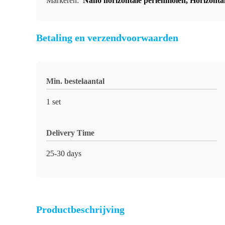
Markeren:
Nano horizontale perlenmolen
,
Horizonta
Betaling en verzendvoorwaarden
Min. bestelaantal
1 set
Delivery Time
25-30 days
Productbeschrijving