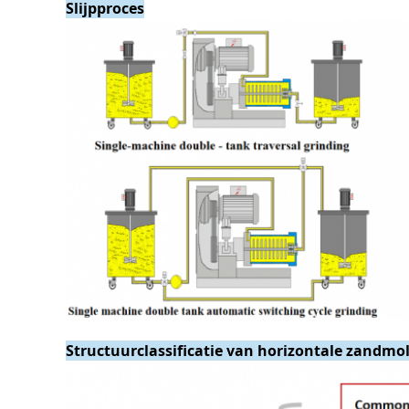
Slijpproces
Structuurclassificatie van horizontale zandmo