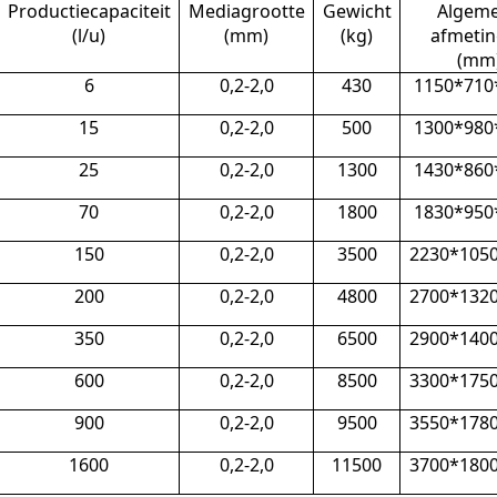
Productiecapaciteit
Mediagrootte
Gewicht
Algem
(l/u)
(mm)
(kg)
afmeti
(mm
6
0,2-2,0
430
1150*710
15
0,2-2,0
500
1300*980
25
0,2-2,0
1300
1430*860
70
0,2-2,0
1800
1830*950
150
0,2-2,0
3500
2230*105
200
0,2-2,0
4800
2700*132
350
0,2-2,0
6500
2900*140
600
0,2-2,0
8500
3300*175
900
0,2-2,0
9500
3550*178
1600
0,2-2,0
11500
3700*180