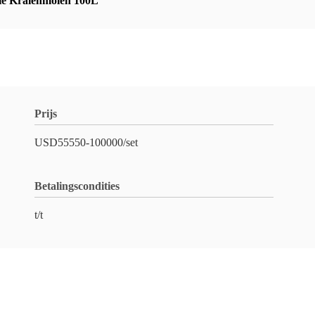
le Kralenmolen 100L
Prijs
USD55550-100000/set
Betalingscondities
t/t