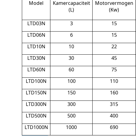
Model
Kamercapaciteit
Motorvermogen
(L)
(Kw)
LTD03N
3
15
LTD06N
6
15
LTD10N
10
22
LTD30N
30
45
LTD60N
60
75
LTD100N
100
110
LTD150N
150
160
LTD300N
300
315
LTD500N
500
400
LTD1000N
1000
690