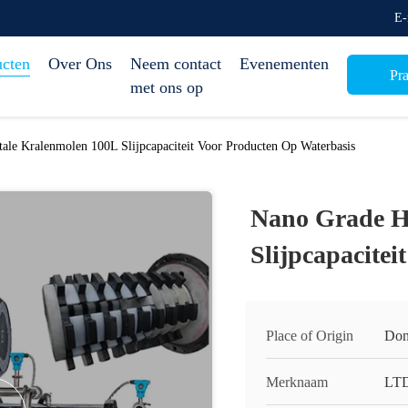
E-
ucten
Over Ons
Neem contact
Evenementen
Pra
met ons op
ale Kralenmolen 100L Slijpcapaciteit Voor Producten Op Waterbasis
Nano Grade H
Slijpcapacite
Place of Origin
Don
Merknaam
LT