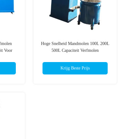
fmolen
Hoge Snelheid Mandmolen 100L 200L
it Voor
500L Capaciteit Verfmolen
Krijg Beste Prijs