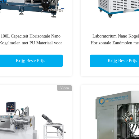
100L Capaciteit Horizontale Nano
Laboratorium Nano Kogel
Kogelmolen met PU Materiaal voor
Horizontale Zandmolen met
Producten op Waterbasis
Capaciteit 1L
Krijg Beste Prijs
Krijg Beste Prijs
Video