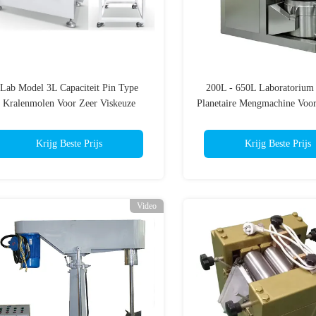
Lab Model 3L Capaciteit Pin Type
200L - 650L Laboratorium
Kralenmolen Voor Zeer Viskeuze
Planetaire Mengmachine Voor
Drukinkt
Met Hoge Viscositeit 38
Krijg Beste Prijs
Krijg Beste Prijs
Video