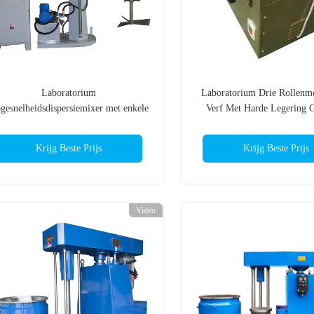
Laboratorium
Laboratorium Drie Rollenm
gesnelheidsdispersiemixer met enkele
Verf Met Harde Legering 
s, SS304-materiaal, op maat gemaakt
Rollen Op Maat
Krijg Beste Prijs
Krijg Beste Prijs
Video