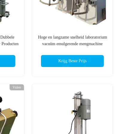
 Dubbele
Hoge en langzame snelheid laboratorium
 Producten
vacuüm emulgerende mengmachine
0V 50Hz
SS304 dubbele as mixer
Krijg Beste Prijs
Video