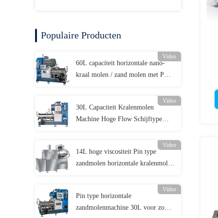
Populaire Producten
Video
60L capaciteit horizontale nano-
kraal molen / zand molen met PU
of keramische materiaal structuur
Video
30L Capaciteit Kralenmolen
Machine Hoge Flow Schijftype
Horizontale Zandmolen Voor Verf
Video
14L hoge viscositeit Pin type
zandmolen horizontale kralenmolen
voor offset printing ink
Video
Pin type horizontale
zandmolenmachine 30L voor zowel