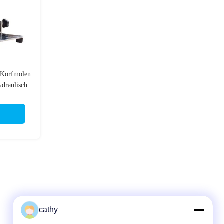
 Korfmolen
ydraulisch
cathy