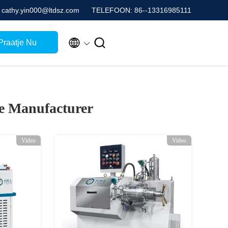
: cathy.yin000@ltdsz.com
TELEFOON: 86--13316985111


Praatje Nu
e Manufacturer
Video
Video