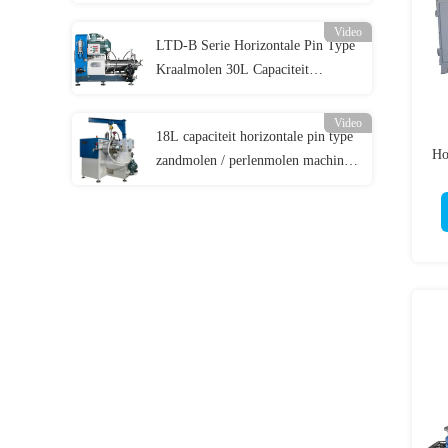
op water gebaseerde als op
oplosmiddel gebaseerde producten
Video
LTD-B Serie Horizontale Pin Type
Kraalmolen 30L Capaciteit
Zandmolen Machine
Video
18L capaciteit horizontale pin type
Ho
zandmolen / perlenmolen machine
a
voor producten met een hoge
viscositeit