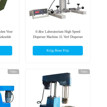
olen Voor
0.4kw Laboratorium High Speed
Gekoelde
Disperser Machine 1L Verf Disperser
Mixer
Krijg Beste Prijs
Video
Video