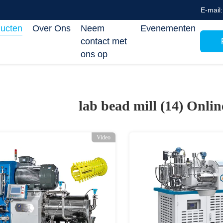
E-mail
ucten
Over Ons
Neem
Evenementen
contact met
ons op
lab bead mill (14)
Onlin
Video