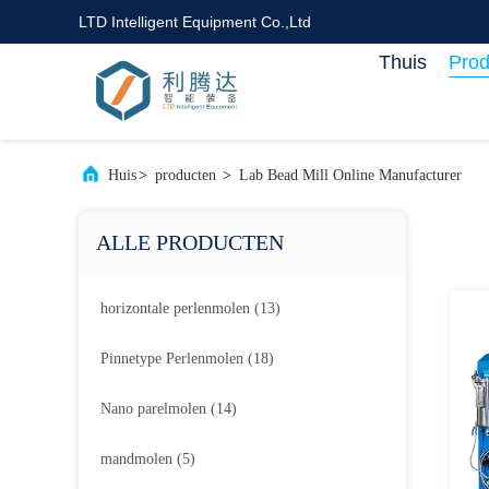
LTD Intelligent Equipment Co.,Ltd
Thuis
Prod
Huis
>
producten
>
Lab Bead Mill Online Manufacturer
ALLE PRODUCTEN
horizontale perlenmolen
(13)
Pinnetype Perlenmolen
(18)
Nano parelmolen
(14)
mandmolen
(5)