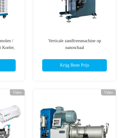
molen /
Verticale zandfreesmachine op
 Koeler,
nanoschaal
Krijg Beste Prijs
Video
Video