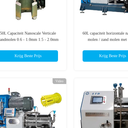
50L Capaciteit Nanoscale Verticale
60L capaciteit horizontale n
andmolen 0.6 - 1.0mm 1.5 - 2.0mm
molen / zand molen met
Kraalmolen Machine
keramische materiaal str
Krijg Beste Prijs
Krijg Beste Prijs
Video