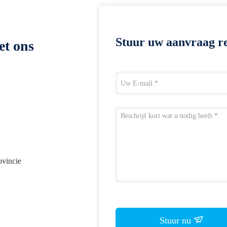
Stuur uw aanvraag re
et ons
ovincie
Stuur nu