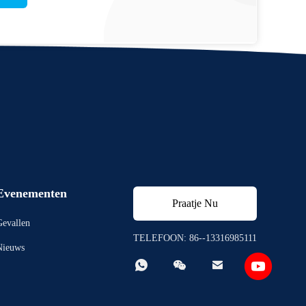
Evenementen
Praatje Nu
evallen
TELEFOON: 86--13316985111
Nieuws


