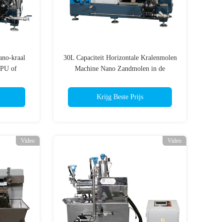
ano-kraal
30L Capaciteit Horizontale Kralenmolen
 PU of
Machine Nano Zandmolen in de
uctuur
Verfindustrie
Krijg Beste Prijs
Video
Video