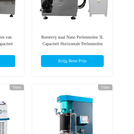
len van
Roestvrij staal Nano Perlenmolen 3L
paciteit
Capaciteit Horizontale Perlenmolen
e
15kw
Krijg Beste Prijs
Video
Video