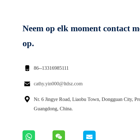
Neem op elk moment contact m
op.

86--13316985111

cathy.yin000@ltdsz.com

Nr. 6 Jingye Road, Liaobu Town, Dongguan City, Pr
Guangdong, China.