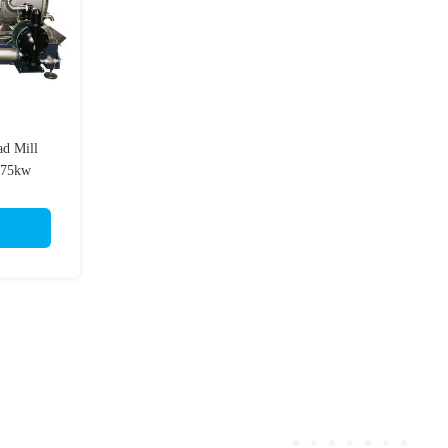
ad Mill
 75kw