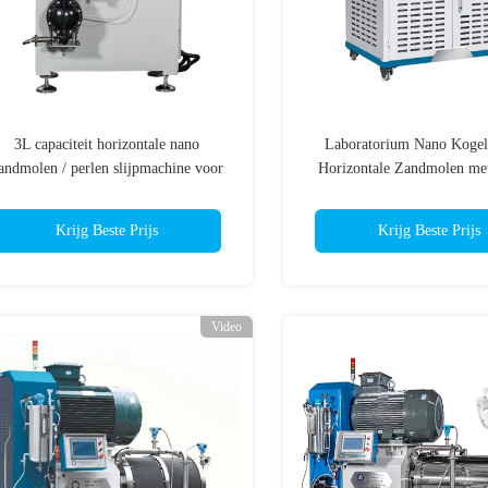
3L capaciteit horizontale nano
Laboratorium Nano Kogel
andmolen / perlen slijpmachine voor
Horizontale Zandmolen met
nieuwe materialen
Capaciteit 1L
Krijg Beste Prijs
Krijg Beste Prijs
Video