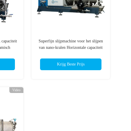
capaciteit
Superfijn slijpmachine voor het slijpen
amisch
van nano-kralen Horizontale capaciteit
400L
Krijg Beste Prijs
Video