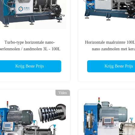
Turbo-type horizontale nano-
Horizontale maalruimte 100L 
perlenmolen / zandmolen 3L - 100L
nano zandmolen met ker
slijpcapaciteit
materiaal
Krijg Beste Prijs
Krijg Beste Prijs
Video