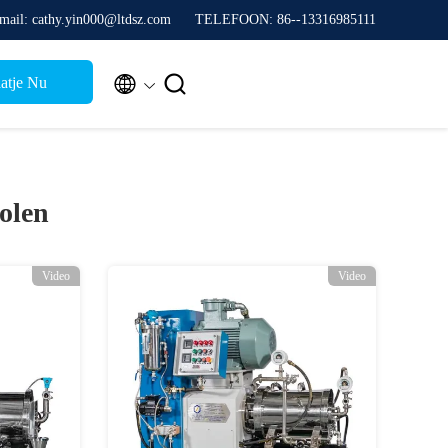
mail: cathy.yin000@ltdsz.com
TELEFOON: 86--13316985111


atje Nu
olen
Video
Video