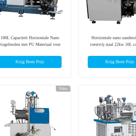
100L Capaciteit Horizontale Nano
Horizontale nano zandmo
Kogelmolen met PU Materiaal voor
roestvrij staal 22kw 10L ca
Producten op Waterbasis
Perlenfreesmachin
Krijg Beste Prijs
Krijg Beste Prijs
Video