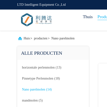
LTD Intelligent Equipment Co.,Ltd
Thuis
Prod
Huis
>
producten
>
Nano parelmolen
ALLE PRODUCTEN
horizontale perlenmolen
(13)
Pinnetype Perlenmolen
(18)
Nano parelmolen
(14)
mandmolen
(5)