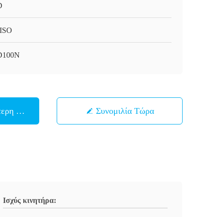
D
ISO
D100N
ερη Τιμή
Συνομιλία Τώρα
Ισχύς κινητήρα: