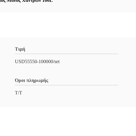
ιος Μύλος Χαντρών 100L
Τιμή
USD55550-100000/set
Όροι πληρωμής
Τ/Τ