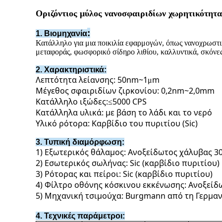
Οριζόντιος μύλος νανοσφαιριδίων χωρητικότητας
:
1. Βιομηχανία
Κατάλληλο για μια ποικιλία εφαρμογών, όπως νανοχρωστικέ
μεταφοράς, φωσφορικό σίδηρο λιθίου, καλλυντικά, σκόνε
2. Χαρακτηριστικά:
Λεπτότητα λείανσης: 50nm~1
m
μ
Μέγεθος σφαιριδίων ζιρκονίου: 0,2nm~2,0mm
Κατάλληλο ιξώδες:
5000 CPS
≤
Κατάλληλα υλικά: με βάση το λάδι και το νερό
Υλικό ρότορα: Καρβίδιο του πυριτίου (Sic)
3. Τυπική διαμόρφωση:
1) Εξωτερικός θάλαμος: Ανοξείδωτος χάλυβας 3
2) Εσωτερικός σωλήνας: Sic (καρβίδιο πυριτίου)
3) Ρότορας και πείροι: Sic (καρβίδιο πυριτίου)
4) Φίλτρο οθόνης κόσκινου εκκένωσης: Ανοξείδ
5) Μηχανική τσιμούχα: Burgmann από τη Γερμαν
4. Τεχνικές παράμετροι: