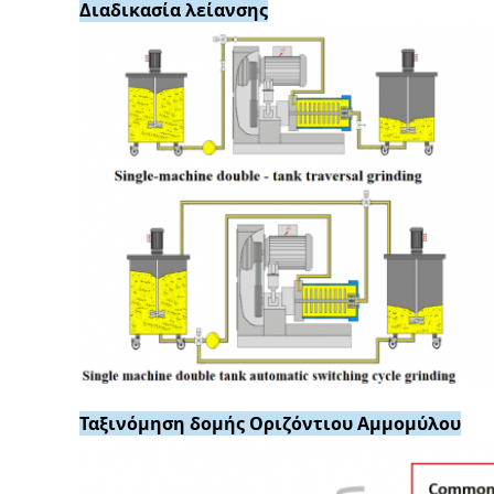
Διαδικασία λείανσης
Ταξινόμηση δομής Οριζόντιου Αμμομύλου