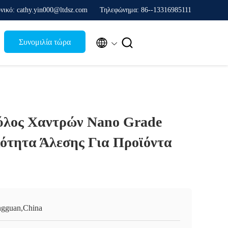
νικό: cathy.yin000@ltdsz.com
Τηλεφώνημα: 86--13316985111


Συνομιλία τώρα
ύλος Χαντρών Nano Grade
ότητα Άλεσης Για Προϊόντα
gguan,China