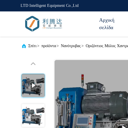
LTD Intelligent Equipment Co.,Ltd
Αρχική
σελίδα
Σπίτι
>
προϊόντα
>
Νανότρυβας
>
Οριζόντιος Μύλος Χαντρ