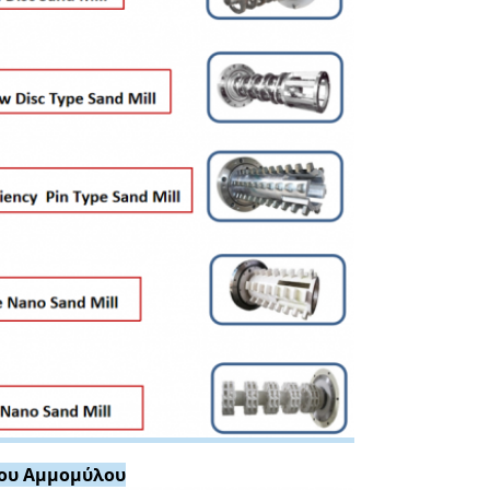
ιου Αμμομύλου