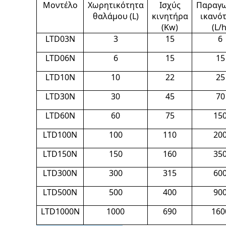
Μοντέλο
Χωρητικότητα
Ισχύς
Παραγω
θαλάμου (L)
κινητήρα
ικανό
(Kw)
(L/h
LTD03N
3
15
6
LTD06N
6
15
15
LTD10N
10
22
25
LTD30N
30
45
70
LTD60N
60
75
15
LTD100N
100
110
20
LTD150N
150
160
35
LTD300N
300
315
60
LTD500N
500
400
90
LTD1000N
1000
690
160