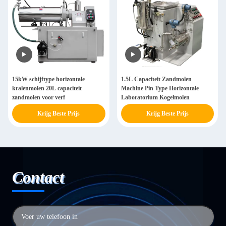
15kW schijftype horizontale
1.5L Capaciteit Zandmolen
kralenmolen 20L capaciteit
Machine Pin Type Horizontale
zandmolen voor verf
Laboratorium Kogelmolen
Krijg Beste Prijs
Krijg Beste Prijs
Contact