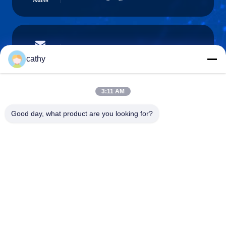
Adres
cathy.yin000@ltdsz.com
E-mail
cathy
3:11 AM
0086-13316985111
Good day, what product are you looking for?
Telefoon
LTD Intelligent Equipment Co.,Ltd