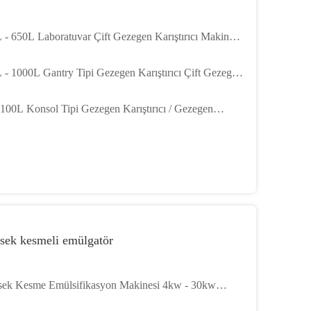
 - 650L Laboratuvar Çift Gezegen Karıştırıcı Makinesi
ek viskozitesi ürünleri için 380V 50Hz
 - 1000L Gantry Tipi Gezegen Karıştırıcı Çift Gezegen
ştırma Makinesi
 100L Konsol Tipi Gezegen Karıştırıcı / Gezegen
ştırma Makinesi
sek kesmeli emülgatör
ek Kesme Emülsifikasyon Makinesi 4kw - 30kw
olik Kaldırma Homojenizatör Makinesi