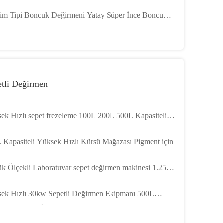
 Kumlama Değirmeni
im Tipi Boncuk Değirmeni Yatay Süper İnce Boncuk
tme Değirmeni 15Kw
etli Değirmen
ek Hızlı sepet frezeleme 100L 200L 500L Kapasiteli
 frezeleme makinesi
 Kapasiteli Yüksek Hızlı Kürsü Mağazası Pigment için
k Ölçekli Laboratuvar sepet değirmen makinesi 1.25L
iteli
ek Hızlı 30kw Sepetli Değirmen Ekipmanı 500L
site Renkler İçin