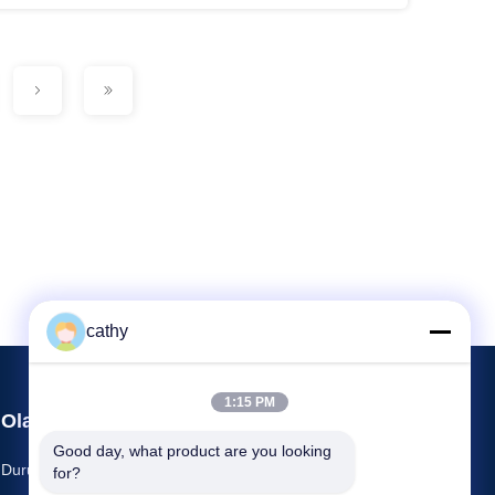
cathy
1:15 PM
Olaylar
Şimdi konuşalım.
Good day, what product are you looking 
Durumlar
for?
Televizyon: 86--13316985111