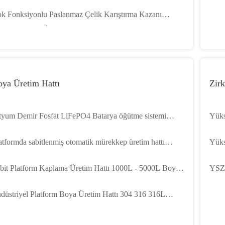
polama Tankları Alt Çatal Portlu
k Fonksiyonlu Paslanmaz Çelik Karıştırma Kazanı
00L - 6000L Üç Şaftlı Karıştırma ve Dağıtma Tankı
ya Üretim Hattı
Zir
tyum Demir Fosfat LiFePO4 Batarya öğütme sistemi
Yüks
hendisliği
Zirk
atformda sabitlenmiş otomatik mürekkep üretim hattı
Yüks
rulumu
Pim 
bit Platform Kaplama Üretim Hattı 1000L - 5000L Boya
YSZ 
rıştırma Kazanları / Tankları
Safl
düstriyel Platform Boya Üretim Hattı 304 316 316L
slanmaz Çelik Karıştırma Kapları