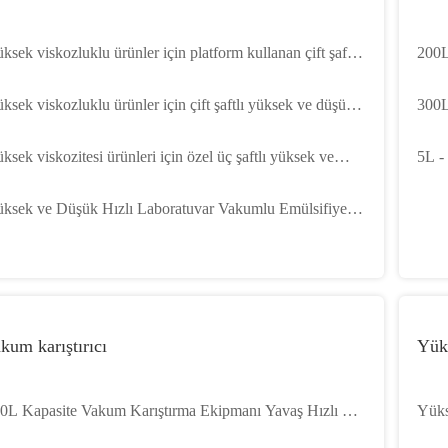
ksek viskozluklu ürünler için platform kullanan çift şaftlı
200L
ksek ve düşük hızlı karıştırıcı
Yüks
ksek viskozluklu ürünler için çift şaftlı yüksek ve düşük
300L
zlı karıştırma makinesi
Karı
ksek viskozitesi ürünleri için özel üç şaftlı yüksek ve
5L -
vaş hızlı karıştırıcı
Karı
ksek ve Düşük Hızlı Laboratuvar Vakumlu Emülsifiye
ici Mikser Makinesi SS304 Çift Şaftlı Mikser
kum karıştırıcı
Yük
0L Kapasite Vakum Karıştırma Ekipmanı Yavaş Hızlı Tek
Yüks
buklu Karıştırıcı 380V 50Hz
Hidr