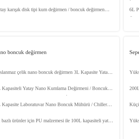
pi Kum değirmeni
İnce
tay karışık disk tipi kum değirmen / boncuk değirmen
6L P
kw 30L kapasite
Öğü
ano boncuk değirmen
Sep
slanmaz çelik nano boncuk değirmen 3L Kapasite Yatay
Yüks
ncuk değirmen 15kw
Boya
 Kapasiteli Yatay Nano Kumlama Değirmeni / Boncuk
200L
ütme Makinesi Yeni Malzemeler İçin
 Kapasite Laboratuvar Nano Boncuk Mühürü / Chiller
Küçü
rlikte Yatay Kum Mühürü
kapas
 bazlı ürünler için PU malzemesi ile 100L kapasiteli yatay
Yüks
no boncuk değirmeni
Kapa