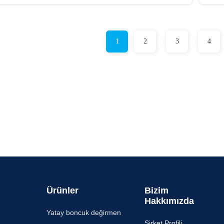
1
2
3
4
Ürünler
Bizim
Hakkımızda
Yatay boncuk değirmen
Şirket Profili