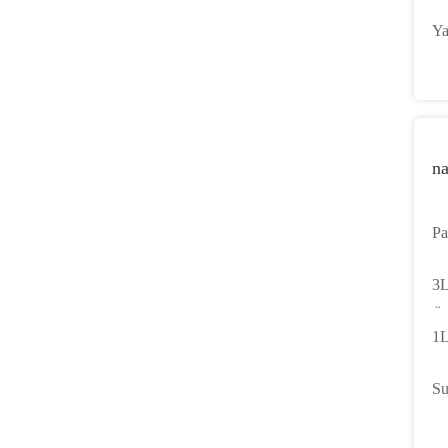
Ti
Ya
22
n
Pa
bo
3L
Öğ
1L
Bi
Su
na