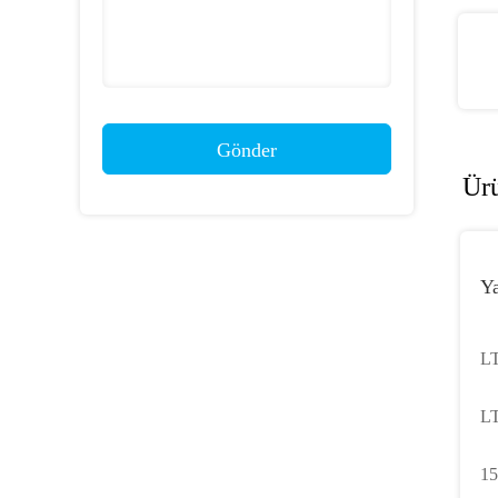
Gönder
Ür
Y
LT
Ya
LT
Ka
15