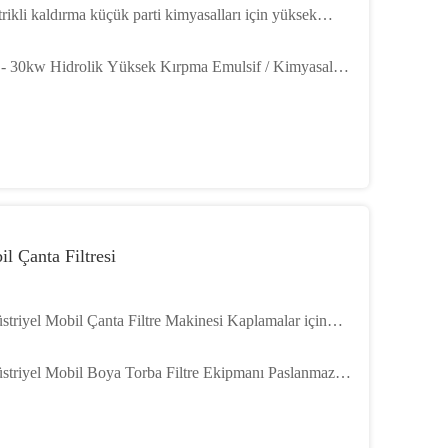
trikli kaldırma küçük parti kimyasalları için yüksek
e emülsif makinesi 100 - 200kg
- 30kw Hidrolik Yüksek Kırpma Emulsif / Kimyasallar
 Homogenizer
l Çanta Filtresi
striyel Mobil Çanta Filtre Makinesi Kaplamalar için
m2 Filtre Alanı
striyel Mobil Boya Torba Filtre Ekipmanı Paslanmaz
k 304