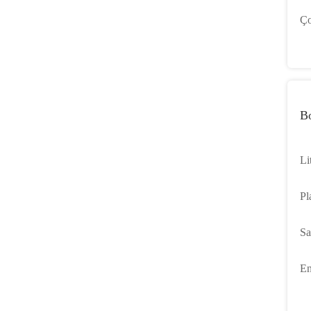
De
Ço
10
Bo
Li
mü
Pl
ku
Sa
Ka
En
Pa