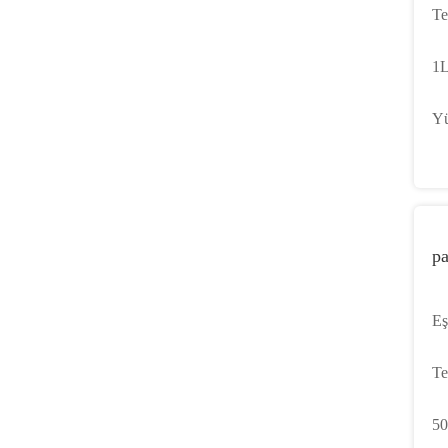
Te
Va
1L
Va
Yü
Va
pa
Eş
En
Te
50
50