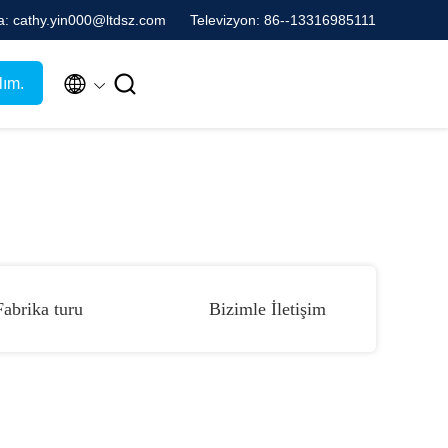
a: cathy.yin000@ltdsz.com
Televizyon: 86--13316985111


lım.
Fabrika turu
Bizimle İletişim