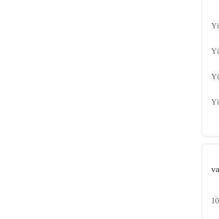
Yü
yü
Yü
hı
Yü
ya
Yü
Ed
va
10
Çu