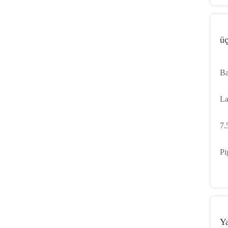
üç
Ba
De
La
5
So
7.
fr
Pi
Da
Ya