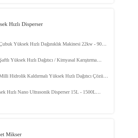
ek Hızlı Disperser
 Çubuk Yüksek Hızlı Dağınıklık Makinesi 22kw - 90kw
asal Karıştırıcı Makinesi
Şaftlı Yüksek Hızlı Dağıtıcı / Kimyasal Karıştırma
nesi 100L - 2000L Kapasite
 Milli Hidrolik Kaldırmalı Yüksek Hızlı Dağıtıcı Çözücü
ek Hızlı Karıştırma Makinesi
ek Hızlı Nano Ultrasonik Disperser 15L - 1500L
ştırma Kapasitesi
net Mikser