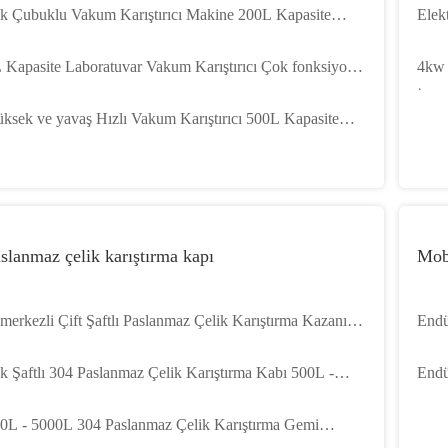
k Çubuklu Vakum Karıştırıcı Makine 200L Kapasite
Elek
kum Yüksek Hızlı Disperser
kesm
 Kapasite Laboratuvar Vakum Karıştırıcı Çok fonksiyonel
4kw 
kum Karıştırma Makinesi
İçin
ksek ve yavaş Hızlı Vakum Karıştırıcı 500L Kapasite
kum Dağıtıcı 5.5kw - 45kw
slanmaz çelik karıştırma kapı
Mobi
merkezli Çift Şaftlı Paslanmaz Çelik Karıştırma Kazanı
Endü
düstriyel Karıştırma Kazanları
0.25
k Şaftlı 304 Paslanmaz Çelik Karıştırma Kabı 500L -
Endü
00L SS Karıştırma Tankı
Çeli
0L - 5000L 304 Paslanmaz Çelik Karıştırma Gemi