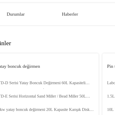
Durumlar
Haberler
ünler
atay boncuk değirmen
Pin 
D-D Serisi Yatay Boncuk Değirmeni 60L Kapasiteli
Labo
tay Disk Değirmeni Boya İçin
Maki
D-E Serisi Horizontal Sand Miller / Bead Miller 50L
1.5L
pasite Karışık Disk Tipi
Labo
kw yatay boncuk değirmeni 20L Kapasite Karışık Disk
10L 