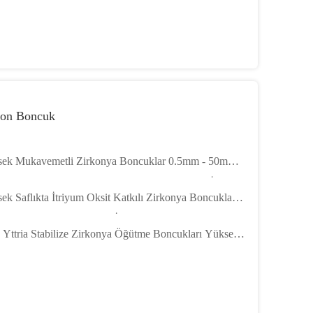
kon Boncuk
ek Mukavemetli Zirkonya Boncuklar 0.5mm - 50mm
onyum Boncuklar Boncuk Değirmeni Makinesi İçin
ek Saflıkta İtriyum Oksit Katkılı Zirkonya Boncuklar /
Tipi Kumlama Değirmeni İçin Zirkonyum Boncuklar
Yttria Stabilize Zirkonya Öğütme Boncukları Yüksek
ıkta Zirkonyum Boncukları 0.2mm - 50mm