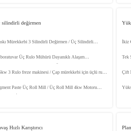
 silindirli değirmen
Yüks
skı Mürekkebi 3 Silindirli Değirmen / Üç Silindirli
İkiz
ğirmen Makinesi 810mm / 1000mm Uzunluk 380V
Kimy
boratuvar Üç Rulo Mühürü Dayanıklı Alaşım
Tek 
0Hz
ğutulmuş Roller ile Boya için Özel
Maki
5kw 3 Rulo freze makinesi / Çap mürekkebi için üçlü rulo
Çift
eze makinesi 695mm Rulo uzunluğu
Yüks
gment Paste Üç Roll Mill / Üç Roll Mill 4kw Motoru
Yüks
rlatmak İçin
Karı
vaş Hızlı Karıştırıcı
Pla