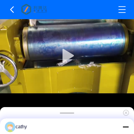
Baskı Mürekkebi 3 Silindirli Değirmen / Üç
cathy
Silindirli Değirmen Makinesi 810mm / 1000mm