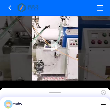
LTD-E Serisi Horizontal Sand Miller / Bead Miller
cathy
50L Kapasite Karışık Disk Tipi