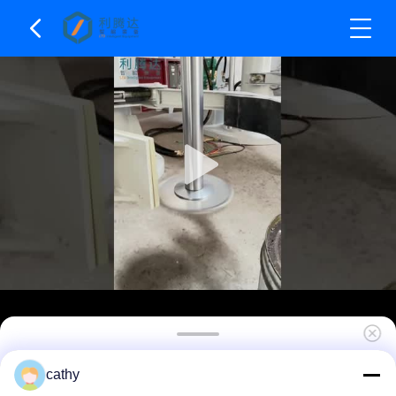
Doppelwellen-Hochgeschwindigkeits-
cathy
Dispergiermaschine 22 kW - 90 kW Chemischer