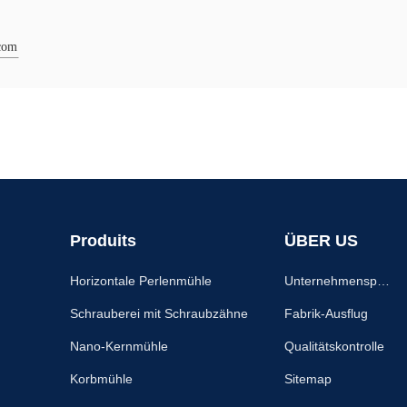
.com
Produits
ÜBER US
Horizontale Perlenmühle
Unternehmensprof
il
Schrauberei mit Schraubzähne
Fabrik-Ausflug
Nano-Kernmühle
Qualitätskontrolle
Korbmühle
Sitemap