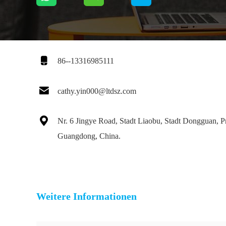

86--13316985111

cathy.yin000@ltdsz.com

Nr. 6 Jingye Road, Stadt Liaobu, Stadt Dongguan, P
Guangdong, China.
Weitere Informationen