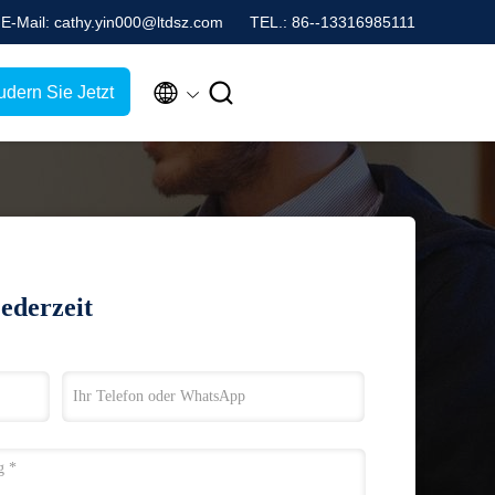
E-Mail: cathy.yin000@ltdsz.com
TEL.: 86--13316985111


udern Sie Jetzt
jederzeit