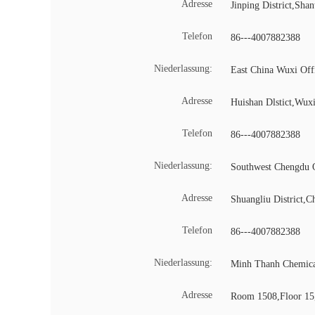
Adresse
Jinping District,Sha
Telefon
86---4007882388
Niederlassung:
East China Wuxi Off
Adresse
Huishan Dlstict,Wuxi
Telefon
86---4007882388
Niederlassung:
Southwest Chengdu 
Adresse
Shuangliu District,C
Telefon
86---4007882388
Niederlassung:
Minh Thanh Chemica
Adresse
Room 1508,Floor 15,