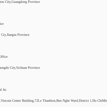
ntou City,Guangdong Province
ice
 Cty,Jlangsu Province
Office
hengdu City,Sichuan Province
l Jsc
Vincom Center Building,72Le Thanhton,Ben Nghe Ward,District 1,Ho ChiMin