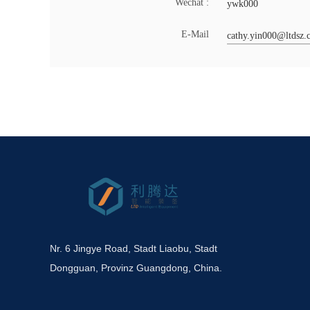
Wechat :
ywk000
E-Mail
cathy.yin000@ltdsz
Nr. 6 Jingye Road, Stadt Liaobu, Stadt
Dongguan, Provinz Guangdong, China.