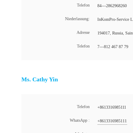
Telefon
84---2862968260
Niederlassung:
InKomPro-Service 
Adresse
194017, Russia, Saint
Telefon
7---812 467 87 79
Ms. Cathy Yin
Telefon
+8613316985111
WhatsApp :
+8613316985111