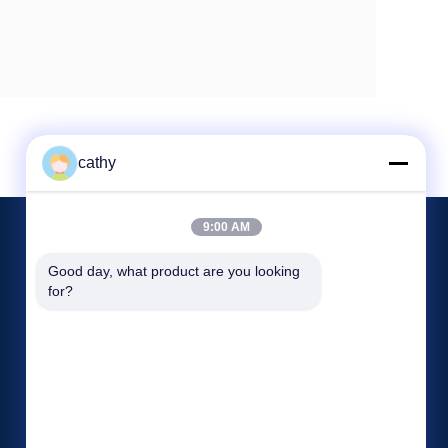
cathy
9:00 AM
Ereignisse
Good day, what product are you looking 
Plaudern Sie Jetzt
for?
Rechtssachen
TEL.: 86--13316985111
Neuigkeiten


