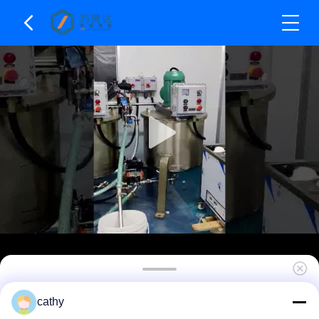
Horizontale Nano-Sandmühle aus Edelstahl 22kw
cathy
10L