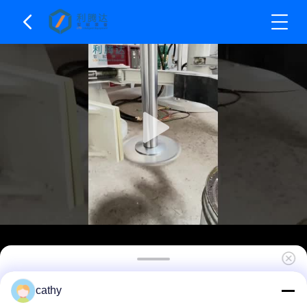
Машина для высокоскоростной дисперсии с
cathy
двойным валом 22 кВт - 90 кВт