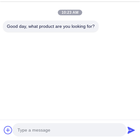
Побеседуйте теперь
10:23 AM
Отправить запрос
Good day, what product are you looking for?
#
Высокоскоростной Смеситель Растворителей
#
Машина Для Высокоскоростного Рассеивания Краски
#
Высокоскоростной Растворитель
высокоскоростной дисперсер
2025-07-23
14 views
Двухвальный гидравлический высокоскоростной диспергатор-смеситель
/ Машина для смешивания химикатов 1. Описание: Оборудование
отличается: минимальным включением воздуха во время смешивания и
диспергир...
Взгляд больше
Messages of visitor
Выйдите сообщение
No public comments yet