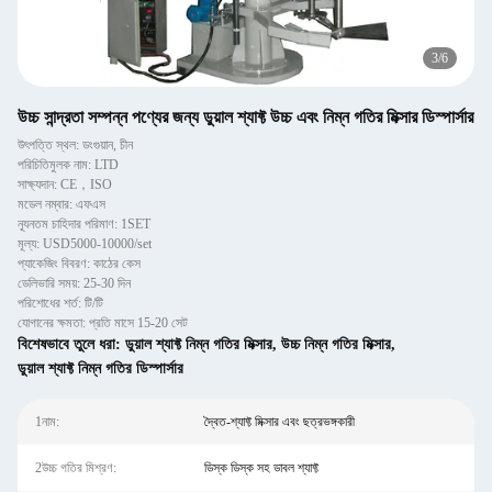
3
/
6
উচ্চ সান্দ্রতা সম্পন্ন পণ্যের জন্য ডুয়াল শ্যাফ্ট উচ্চ এবং নিম্ন গতির মিক্সার ডিস্পার্সার
উৎপত্তি স্থল: ডংগুয়ান, চীন
পরিচিতিমুলক নাম: LTD
সাক্ষ্যদান: CE，ISO
মডেল নম্বার: এফএস
ন্যূনতম চাহিদার পরিমাণ: 1SET
মূল্য: USD5000-10000/set
প্যাকেজিং বিবরণ: কাঠের কেস
ডেলিভারি সময়: 25-30 দিন
পরিশোধের শর্ত: টি/টি
যোগানের ক্ষমতা: প্রতি মাসে 15-20 সেট
বিশেষভাবে তুলে ধরা:
ডুয়াল শ্যাফ্ট নিম্ন গতির মিক্সার
,
উচ্চ নিম্ন গতির মিক্সার
,
ডুয়াল শ্যাফ্ট নিম্ন গতির ডিস্পার্সার
1নাম:
দ্বৈত-শ্যাফ্ট মিক্সার এবং ছত্রভঙ্গকারী
2উচ্চ গতির মিশ্রণ:
ডিস্ক ডিস্ক সহ ডাবল শ্যাফ্ট