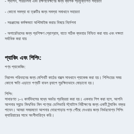
- স্থাপন, পরিচালনা এবং রক্ষণাবেক্ষণের জন্য ব্যাপক প্রযুক্তিগত সহায়তা
- কোনো সমস্যা বা ত্রুটির জন্য সমস্যা সমাধানে সহায়তা
- সরঞ্জামের কর্মক্ষমতা অপ্টিমাইজ করার বিষয়ে নির্দেশনা
- অপারেটরদের জন্য প্রশিক্ষণ প্রোগ্রাম, যাতে সঠিক ব্যবহার নিশ্চিত করা যায় এবং দক্ষতা
সর্বাধিক করা যায়
প্যাকিং এবং শিপিং:
পণ্য প্যাকেজিং:
নিরাপদ পরিবহনের জন্য মেশিনটি কাঠের বাক্সে সাবধানে প্যাকেজ করা হয়। শিপিংয়ের সময়
কোনো ক্ষতি এড়াতে পণ্যটি বাবল র‍্যাপে সুরক্ষিতভাবে মোড়ানো হয়।
শিপিং:
সাধারণত ১-২ কার্যদিবসের মধ্যে অর্ডার প্রক্রিয়া করা হয়। একবার শিপ করা হলে, আপনি
আপনার স্যান্ড মিল/বিড মিল পণ্যের ডেলিভারি স্ট্যাটাস নিরীক্ষণের জন্য একটি ট্র্যাকিং নম্বর
পাবেন। আমরা সময়মতো আপনার দোরগোড়ায় পণ্য পৌঁছে দেওয়ার জন্য নির্ভরযোগ্য শিপিং
ক্যারিয়ারের সাথে অংশীদারিত্ব করি।