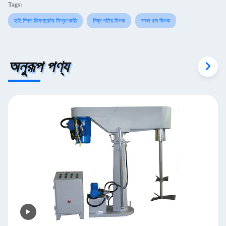
Tags:
হাই স্পিড ডিসপারেটর মিশ্রণকারী
নিম্ন গতির মিশুক
ডবল খাদ মিশুক
অনুরূপ পণ্য