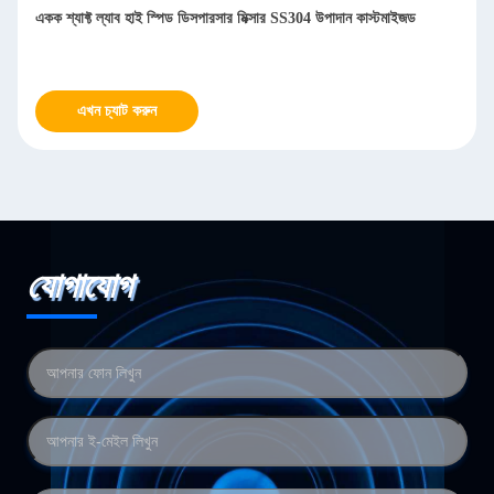
একক শ্যাফ্ট ল্যাব হাই স্পিড ডিসপারসার মিক্সার SS304 উপাদান কাস্টমাইজড
এখন চ্যাট করুন
যোগাযোগ