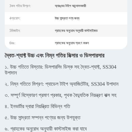
3কম গতির মিশ্রণ:
অ্যাঙ্কর টাইপ আন্দোলনকারী
4প্রয়োগ:
উচ্চ সান্দ্রতা পণ্য জন্য
5ডিজাইন:
গ্রাহকের অনুরোধ অনুযায়ী কাস্টমাইজড
6রঙ:
গ্রাহকের অনুরোধ গ্রহণ করুন
দ্বৈত-শ্যাফ্ট উচ্চ এবং নিম্ন গতির মিক্সার ও ডিসপারসার
১. উচ্চ গতিতে বিস্তার: ডিসপারসিং ডিস্ক সহ দ্বৈত-শ্যাফ্ট, SS304
উপাদান
২. নিম্ন গতিতে মিশ্রণ: প্যাডেল টাইপ অ্যাজিটেটর, SS304 উপাদান
৩. সম্পূর্ণ বিস্ফোরণ প্রমাণ প্রকার, পৃথক বৈদ্যুতিক নিয়ন্ত্রণ বাক্স সহ
৪. ইনভার্টার দ্বারা নিয়ন্ত্রিত বিভিন্ন গতি
৫. উচ্চ সান্দ্রতা সম্পন্ন পণ্যের জন্য উপযুক্ত
৬. গ্রাহকের অনুরোধ অনুযায়ী কাস্টমাইজ করা যাবে