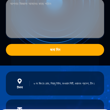
জমা দিন
৬ নং জিংয়ে রোড, লিয়াবু টাউন, ডংগুয়ান সিটি, গুয়াংডং প্রদেশ, চীন।
ঠিকানা