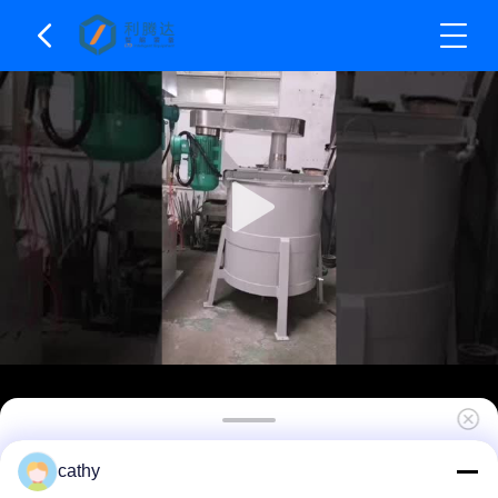
উচ্চ এবং নিম্ন গতির ল্যাব ভ্যাকুয়াম ইমালসিফাইং মিক্সার মেশিন
cathy
SS304 ডাবল শ্যাফ্ট মিক্সার