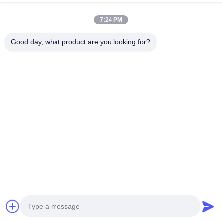
এখন চ্যাট করুন
অনুসন্ধান পাঠান
7:24 PM
#
হাই স্পিড ডিসপারেটর মিশ্রণকারী
#
নিম্ন গতির মিশুক
#
ডবল খাদ মিশুক
Good day, what product are you looking for?
ধীর গতির মিশুক
2025-07-23
21 views
ডুয়েল শ্যাফ্ট উচ্চ এবং ধীর গতির ইমালসিফাইং মিক্সার ১. উচ্চ গতিতে বিচ্ছুরণ: ইমালসিফায়ার হেড সহ
ইমালসিফাইং শ্যাফ্ট, SS304 উপাদান ২. কম গতিতে মিশ্রণ: অ্যাঙ্কর টাইপ অ্যাজিটেটর, SS304 উপাদান
৩. সম্পূর্ণ ...
আরও দেখুন
Messages of visitor
একটি বার্তা দিন
No public comments yet