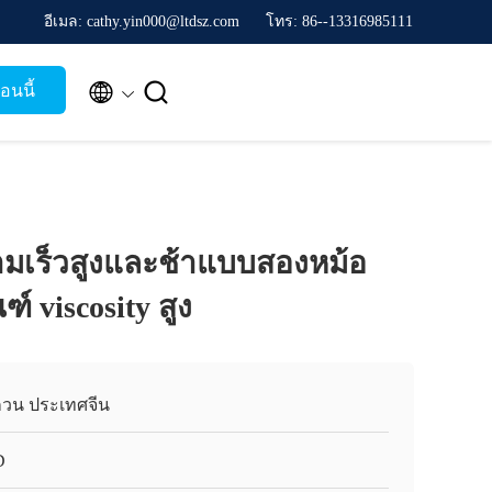
อีเมล: cathy.yin000@ltdsz.com
โทร: 86--13316985111


อนนี้
ามเร็วสูงและช้าแบบสองหม้อ
ฑ์ viscosity สูง
วน ประเทศจีน
D