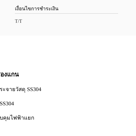
เงื่อนไขการชำระเงิน
T/T
บสองแกน
ระจายวัสดุ SS304
 SS304
วบคุมไฟฟ้าแยก