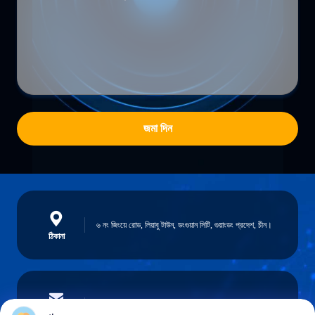
জমা দিন
৬ নং জিংয়ে রোড, লিয়াবু টাউন, ডংগুয়ান সিটি, গুয়াংডং প্রদেশ, চীন।
ঠিকানা
cathy.yin000@ltdsz.com