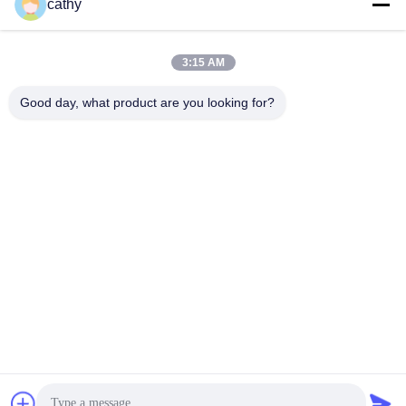
ই-মেইল
cathy
3:15 AM
0086-13316985111
Good day, what product are you looking for?
ফোন
LTD Intelligent Equipment Co.,Ltd
LTD Intelligent Equipment Co.,Ltd