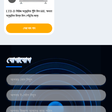
LTD-D সিরিজ অনুভূমিক পুঁতি মিল 60L ক্ষমতা
অনুভূমিক ডিস্ক মিল পেইন্টের জন্য
সেরা দাম পান
যোগাযোগ