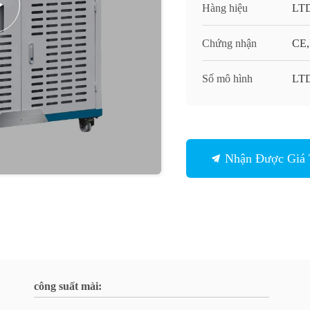
Hàng hiệu
LT
Chứng nhận
CE,
Số mô hình
LT
Nhận Được Giá 
công suất mài: