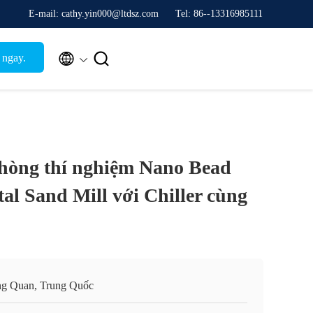
E-mail: cathy.yin000@ltdsz.com
Tel: 86--13316985111


 ngay.
hòng thí nghiệm Nano Bead
tal Sand Mill với Chiller cùng
g Quan, Trung Quốc