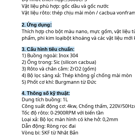
Vật liệu phù hợp: gốc dầu và gốc nước
Vật liệu rôto: thép chịu mài mòn / cacbua vonfram 
:
2. Ứng dụng
Thích hợp cho bột màu nano, mực gốm, vật liệu từ 
phẩm, phi kim loại
bột khoáng và các vật liệu mới 
3. Cấu hình tiêu chuẩn:
1) Buồng ngoài: Inox 304
2) Ống trong: Sic (silicon cacbua)
3) Rôto và chân cắm: ZrO2 (gốm)
4) Bộ lọc sàng xả: Thép không gỉ chống mài mòn
5) Phốt cơ khí: Burgmann từ Đức
4. Thông số kỹ thuật:
Dung tích buồng: 1L
Công suất động cơ: 4kw, Chống thấm, 220V/50Hz
Tốc độ rôto: 0-2900RPM với biến tần
Loại xả: Bộ lọc màn hình có khe hở: 0,2mm
Dẫn động: Ròng rọc đai
Vòng bi: SKF từ Nhật Bản