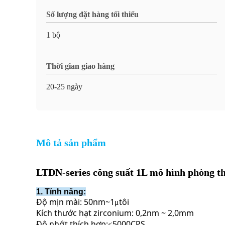
Số lượng đặt hàng tối thiểu
1 bộ
Thời gian giao hàng
20-25 ngày
Mô tả sản phẩm
LTDN-series công suất 1L mô hình phòng th
1. Tính năng:
Độ mịn mài: 50nm~1
tôi
μ
Kích thước hạt zirconium: 0,2nm ~ 2,0mm
Độ nhớt thích hợp:
5000CPS
≤