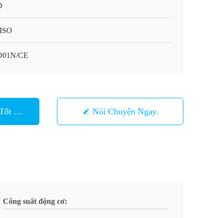
D
ISO
D01N/CE
Tốt Nhất
Nói Chuyện Ngay.
Công suất động cơ: