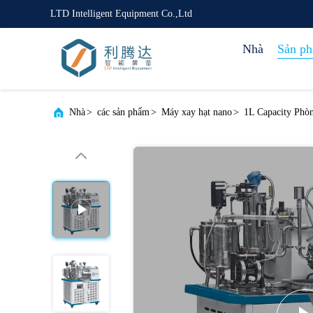
LTD Intelligent Equipment Co.,Ltd
Nhà
Sản p
Nhà
>
các sản phẩm
>
Máy xay hạt nano
>
1L Capacity Phòn