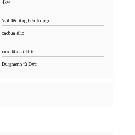
4kw
Vật liệu ống bên trong:
cacbua silic
con dấu cơ khí:
Burgmann từ Đức