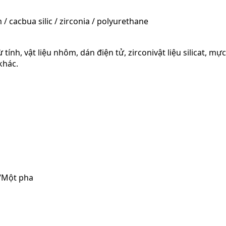
/ cacbua silic / zirconia / polyurethane
tính, vật liệu nhôm, dán điện tử, zirconi
vật liệu silicat, m
khác.
/Một pha