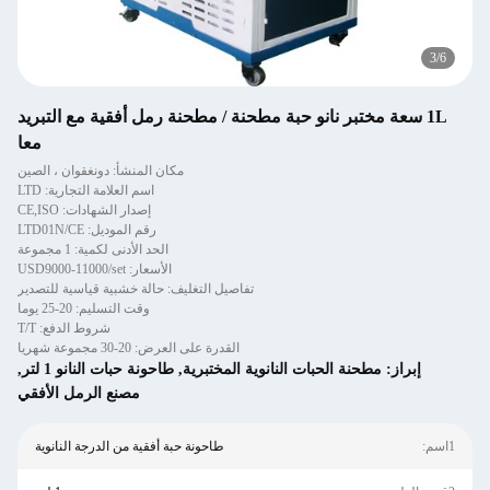
4
/
6
1L سعة مختبر نانو حبة مطحنة / مطحنة رمل أفقية مع التبريد
معا
مكان المنشأ: دونغقوان ، الصين
اسم العلامة التجارية: LTD
إصدار الشهادات: CE,ISO
رقم الموديل: LTD01N/CE
الحد الأدنى لكمية: 1 مجموعة
الأسعار: USD9000-11000/set
تفاصيل التغليف: حالة خشبية قياسية للتصدير
وقت التسليم: 20-25 يوما
شروط الدفع: T/T
القدرة على العرض: 20-30 مجموعة شهريا
إبراز:
مطحنة الحبات النانوية المختبرية
,
طاحونة حبات النانو 1 لتر
,
مصنع الرمل الأفقي
1اسم:
طاحونة حبة أفقية من الدرجة النانوية