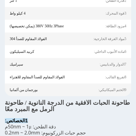
2قدرة الطحن:
1 لتر
3قوة المحرك:
4 كيلو واط
4مزود الطاقة:
380V 50Hz 3Phase (يمكن تخصيصها)
5مواد الغرفة الخارجية:
الفولاذ المقاوم للصدأ 304
6مادة الأنبوب الداخلي:
كربيد السيليكون
7الدوار والدبابيس:
سيراميك
8تفريغ القالب:
الفولاذ المقاوم للصدأ المقاوم للاهتراء
9الختم الميكانيكي:
بورجمان من ألمانيا
طاحونة الحبات الأفقية من الدرجة النانوية / طاحونة
الرمل مع المبرد معًا
1الخصائص:
دقة الطحن: 50nm ~ 1
م
μ
حجم حبات الزركونيوم: 0.2nm ~ 2.0mm