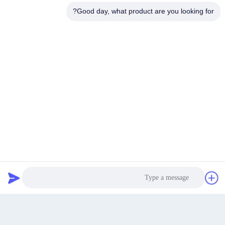
مطحنة الرمل العمودية,مطحنة الحبات في المختبر,مطحنة الرمل الأفقية
Good day, what product are you looking for?
مطحنة الحبات النانوية المختبرية,طاحونة حبات النانو 1 لتر,مصنع الرمل الأفقي
Horizontal Sand Mill
منتجات مماثلة
احصل على أفضل سعر
نتحدث الآن
نتحدث الآن