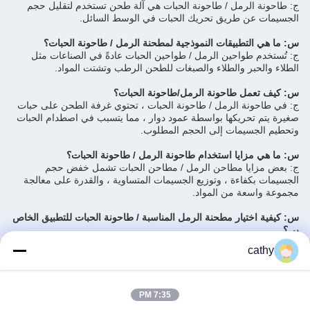
ج: طاحونة الرمل / طاحونة الحبات هي آلة طحن تستخدم لتقليل حجم
الجسيمات عن طريق تحريك الحبات في الوسط السائل.
س: ما هي التطبيقات النموذجية لمطحنة الرمل / طاحونة الحبات؟
ج: تُستخدم طواحين الرمل / طواحين الحبات عادةً في الصناعات مثل
الطلاء والحبر والطلاء والصبغات للطحن الرطب وتشتت المواد.
س: كيف تعمل طاحونة الرمل/طاحونة الحبات؟
ج: في طاحونة الرمل / طاحونة الحبات ، تحتوي غرفة الطحن على حبات
صغيرة يتم تحريكها بواسطة عمود دوار ، مما يتسبب في اصطدام الحبات
وتحطيم الجسيمات إلى الحجم المطلوب.
س: ما هي مزايا استخدام طاحونة الرمل / طاحونة الحبات؟
ج: بعض مزايا مطاحن الرمل / مطاحن الحبات تشمل خفض حجم
الجسيمات بكفاءة ، وتوزيع الجسيمات المتساوية ، والقدرة على معالجة
مجموعة واسعة من المواد.
س: كيفية اختيار مطحنة الرمل المناسبة / طاحونة الحبات للتطبيق الخاص
بي؟
ج: عند اختيار طاحونة الرمل / طاحونة الحبال ، عوامل مثل حجم
cathy
الجسيمات المطلوب ، لزجة المواد ، قدرة الإنتاج ،وينبغي النظر في الدقة
المطلوبة لضمان الأداء الأمثل للتطبيق الخاص بك.
Tags:
7:35 PM