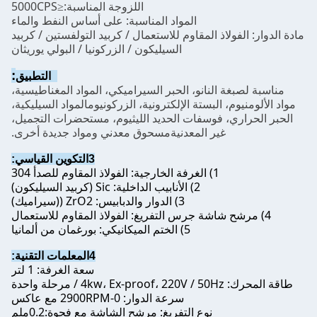
اللزوجة المناسبة:
5000CPS
≤
المواد المناسبة: على أساس النفط والماء
مادة الدوار: الفولاذ المقاوم للاستعمال / كربيد التولفستين / كربيد
السيليكون / الزركونيا / البولي يوريثان
:
2التطبيق
مناسبة لصبغة النانو، الحبر السيراميكي، المواد المغناطيسية،
مواد الألومنيوم، البستة الإلكترونية، الزركونيوم
المواد السيليكية،
الحبر الحراري، فوسفات الحديد الليثيوم، مستحضرات التجميل،
غير المعدنية
مسحوق معدني ومواد جديدة أخرى.
3التكوين القياسي:
1) الغرفة الخارجية: الفولاذ المقاوم للصدأ 304
2) الأنابيب الداخلية: Sic (كربيد السيليكون)
3) الدوار والدبابيس: ZrO2 ((سيراميك)
4) مرشح شاشة جرس التفريغ: الفولاذ المقاوم للاستعمال
5) الختم الميكانيكي: بورغمان من ألمانيا
4المعلمات التقنية:
سعة الغرفة: 1 لتر
طاقة المحرك: 4kw، Ex-proof، 220V / 50Hz / مرحلة واحدة
سرعة الدوار: 0-2900RPM مع عاكس
نوع التفريغ: مرشح الشاشة مع فجوة:0.2ملم