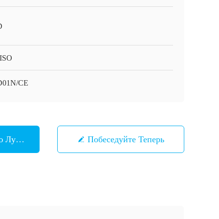
D
ISO
D01N/CE
ю Лучшую Цену
Побеседуйте Теперь