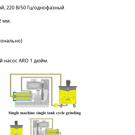
й, 220 В/50 Гц/однофазный
2 мм.
ионально)
 насос ARO 1 дюйм.