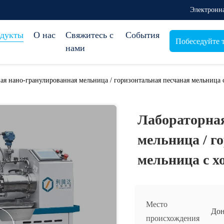
Электронна
дукты
О нас
Свяжитесь с
События
Побеседуйте 
нами
ая нано-гранулированная мельница / горизонтальная песчаная мельница
Лабораторна
мельница / г
мельница с 
Место
Дон
происхождения