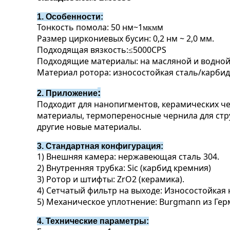
1. Особенности:
Тонкость помола: 50 нм~1
м
мкм
Размер циркониевых бусин: 0,2 нм ~ 2,0 мм.
Подходящая вязкость:
5000CPS
≤
Подходящие материалы: на масляной и водной
Материал ротора: износостойкая сталь/карби
:
2. Приложение
Подходит для нанопигментов, керамических ч
материалы, термопереносные чернила для стру
другие новые материалы.
3. Стандартная конфигурация:
1) Внешняя камера: нержавеющая сталь 304.
2) Внутренняя трубка: Sic (карбид кремния)
3) Ротор и штифты: ZrO2 (керамика).
4) Сетчатый фильтр на выходе: Износостойкая
5) Механическое уплотнение: Burgmann из Гер
4. Технические параметры: