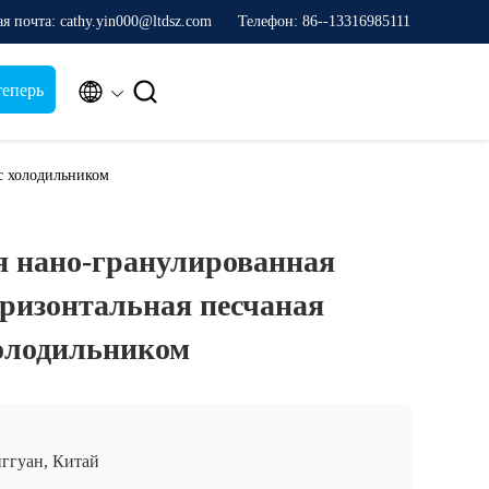
я почта: cathy.yin000@ltdsz.com
Телефон: 86--13316985111


теперь
 с холодильником
я нано-гранулированная
оризонтальная песчаная
холодильником
ггуан, Китай