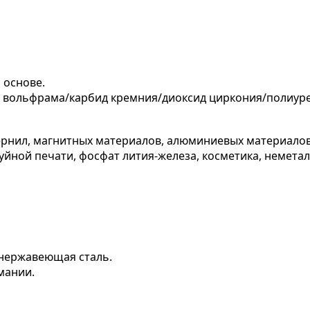
 основе.
д вольфрама/карбид кремния/диоксид циркония/полиуре
ернил, магнитных материалов, алюминиевых материалов,
йной печати, фосфат лития-железа, косметика, немета
 нержавеющая сталь.
мании.