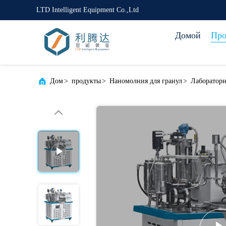
LTD Intelligent Equipment Co.,Ltd
Домой
Про
Дом
>
продукты
>
Наномолния для гранул
>
Лабораторн