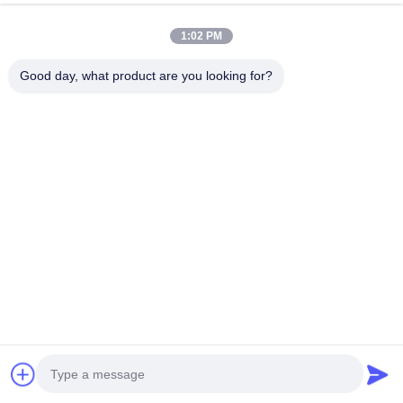
พูดคุยกันตอนนี้
ส่งคำถาม
1:02 PM
#
โรงสีทรายแนวตั้ง
#
เครื่องบดลูกปัดในห้องปฏิบัติการ
Good day, what product are you looking for?
#
โรงสีทรายแนวนอน
เครื่องบดขีดานาโน
2026-05-26
3 views
LTD-N ซีรีส์ โรงสีทรายแนวนอนเกรดนาโนความจุ 30 ลิตร / โรงสีลูกปัดพร้อม
โครงสร้างวัสดุ PU หรือเซรามิก 1. คุณสมบัติ: ความละเอียดในการเจียร:
50nm~1มม เซอร์โคเนียมลูกปัดขนาด: 0.2nm~2.0 มม ความหนืดที่เหมาะสม...
ดูเพิ่มเติม
Messages of visitor
ส่งข้อความ
No public comments yet