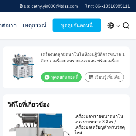
อีเมล: cathy.yin000@ltdsz.com
โทร: 86--13316985111


ดต่อเรา
เหตุการณ์
พูดคุยกันตอนนี้
เครื่องบดลูกปัดนาโนในห้องปฏิบัติการขนาด 1
ลิตร / เครื่องบดทรายแนวนอน พร้อมเครื่อง
ทำความเย็น
พูดคุยกันตอนนี้
เรียนรู้เพิ่มเติม
วิดีโอที่เกี่ยวข้อง
เครื่องบดทรายขนาดนาโน
แนวราบขนาด 3 ลิตร /
เครื่องบดเหรียญสําหรับวัสดุ
ใหม่