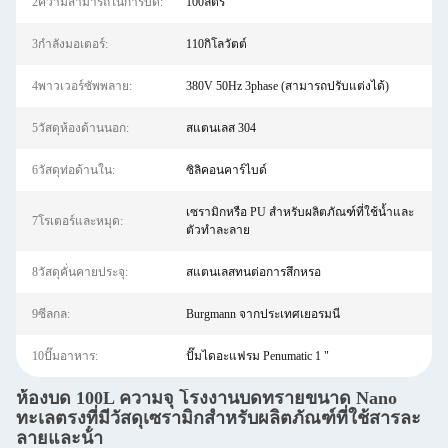
2ความสามารถในการบด:
100ลิตร
3กำลังมอเตอร์:
110กิโลวัตต์
4พาวเวอร์ซัพพลาย:
380V 50Hz 3phase (สามารถปรับแต่งได้)
5วัสดุห้องด้านนอก:
สแตนเลส 304
6วัสดุท่อด้านใน:
ซิลิคอนคาร์ไบด์
เซรามิกหรือ PU สำหรับผลิตภัณฑ์ที่ใช้น้ำและ
7โรเตอร์และหมุด:
ตัวทำละลาย
8วัสดุคั่นคายประจุ:
สแตนเลสทนต่อการสึกหรอ
9ซีลกล:
Burgmann จากประเทศเยอรมนี
10ปั๊มอาหาร:
ปั๊มไดอะแฟรม Penumatic 1 "
ห้องบด 100L ความจุ โรงงานบดทรายขนาด Nano
ทะเลตรงที่มีวัสดุเซรามิกสําหรับผลิตภัณฑ์ที่ใช้สารละ
ลายและน้ํา