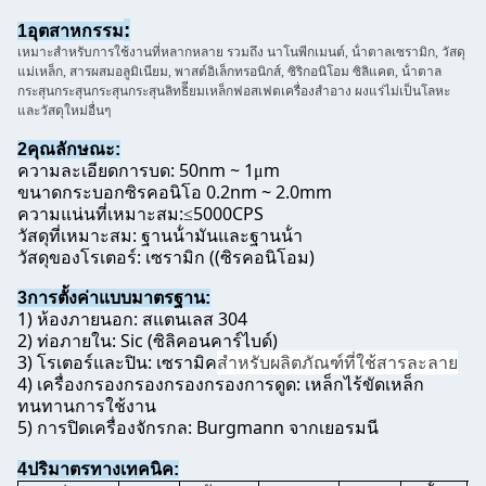
:
1อุตสาหกรรม
เหมาะสําหรับการใช้งานที่หลากหลาย รวมถึง นาโนพีกเมนต์, น้ําตาลเซรามิก, วัสดุ
แม่เหล็ก, สารผสมอลูมิเนียม, พาสต์อิเล็กทรอนิกส์, ซิริกอนิโอม ซิลิแคต, น้ําตาล
กระสุนกระสุนกระสุนกระสุนลิทธิียมเหล็กฟอสเฟตเครื่องสําอาง ผงแร่ไม่เป็นโลหะ
และวัสดุใหม่อื่นๆ
2คุณลักษณะ:
ความละเอียดการบด: 50nm ~ 1
m
μ
ขนาดกระบอกซิรคอนิโอ 0.2nm ~ 2.0mm
ความแน่นที่เหมาะสม:
5000CPS
≤
วัสดุที่เหมาะสม: ฐานน้ํามันและฐานน้ํา
วัสดุของโรเตอร์: เซรามิก ((ซิรคอนิโอม)
3การตั้งค่าแบบมาตรฐาน:
1) ห้องภายนอก: สแตนเลส 304
2) ท่อภายใน: Sic (ซิลิคอนคาร์ไบด์)
3) โรเตอร์และปิน: เซรามิค
สําหรับผลิตภัณฑ์ที่ใช้สารละลาย
4) เครื่องกรองกรองกรองกรองการดูด: เหล็กไร้ขัดเหล็ก
ทนทานการใช้งาน
5) การปิดเครื่องจักรกล: Burgmann จากเยอรมนี
4ปริมาตรทางเทคนิค: