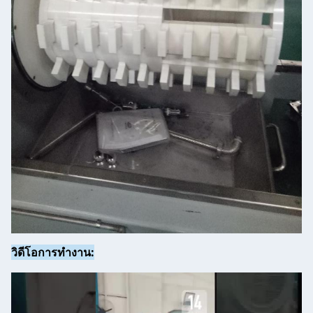
วิดีโอการทํางาน: