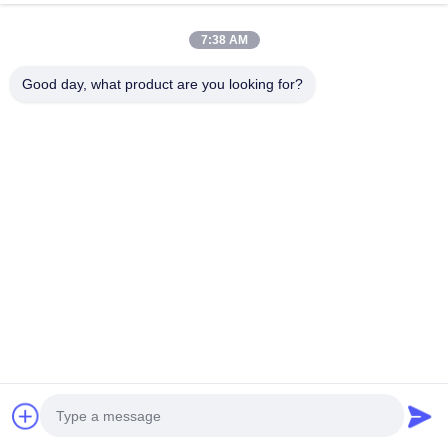
พูดคุยกันตอนนี้
ส่งคำถาม
7:38 AM
#
เครื่องผสมกระจายความเร็วสูง
#
เครื่องผสมความเร็วต่ํา
Good day, what product are you looking for?
#
เครื่องผสมเพลาคู่
เครื่องผสมความเร็วช้า
2025-07-23
21 views
เครื่องผสมกระจายความเร็วสูงแบบมีแกนเดียวสําหรับแป้ต viscosity สูง 1การผสม
ความเร็วสูง: เครื่องปั่นแบบกรอบ วัสดุ SS304 2. แบบกันระเบิดอย่างสมบูรณ์แบบ
พร้อมกล่องควบคุมไฟฟ้าแยก 4. ความเร็วต่าง ๆ ที่ควบคุม...
ดูเพิ่มเติม
Messages of visitor
ส่งข้อความ
No public comments yet