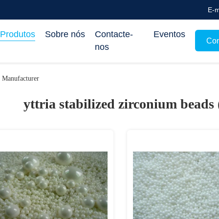
E-m
Produtos
Sobre nós
Contacte-
Eventos
Con
nos
e Manufacturer
yttria stabilized zirconium beads