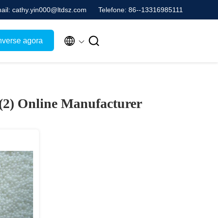
ail: cathy.yin000@ltdsz.com
Telefone: 86--13316985111


verse agora
 (2)
Online Manufacturer