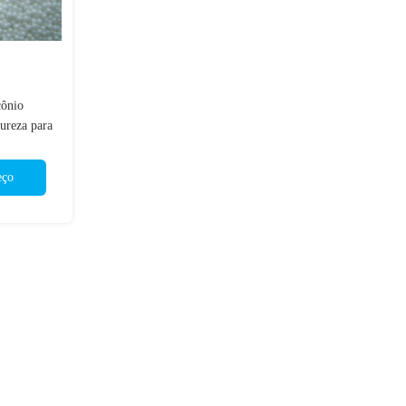
cônio
pureza para
o pin
eço