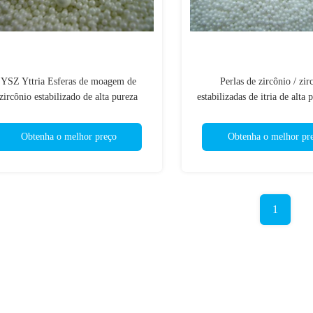
YSZ Yttria Esferas de moagem de
Perlas de zircônio / zir
zircônio estabilizado de alta pureza
estabilizadas de itria de alta 
sferas de zircônio 0,2 mm - 50 mm
moinho de areia de tip
Obtenha o melhor preço
Obtenha o melhor pr
1