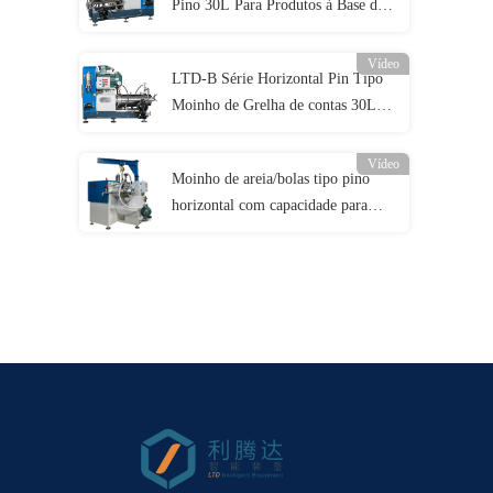
Pino 30L Para Produtos à Base de
Água e Solvente
Vídeo
LTD-B Série Horizontal Pin Tipo
Moinho de Grelha de contas 30L
Capacidade Moinho de areia
Vídeo
Moinho de areia/bolas tipo pino
horizontal com capacidade para
18L para produtos de alta
viscosidade