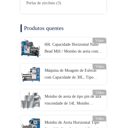
Perlas de zircônio
(3)
Produtos quentes
Vídeo
60L Capacidade Horizontal Nano
Bead Mill / Moinho de areia com
PU ou estrutura de material
cerâmico
Vídeo
Máquina de Moagem de Esferas
com Capacidade de 30L, Tipo
Disco de Alto Fluxo, Moinho
Horizontal de Areia para Tinta
Vídeo
Moinho de areia de tipo pin de alta
viscosidade de 14L Moinho
horizontal de contas para tinta de
impressão offset
Vídeo
Moinho de Areia Horizontal Tipo