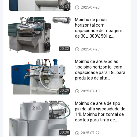
Moinho de grânulos de tipo pi
00:34
2025-07-23
n
Moinho de pinos
horizontal com
capacidade de moagem
de 30L, 380V, 50Hz,
alimentação trifásica
Moinho de grânulos de tipo pi
00:32
2025-07-23
n
Moinho de areia/bolas
tipo pino horizontal com
capacidade para 18L para
produtos de alta
viscosidade
Moinho de grânulos de tipo pi
00:29
2025-07-10
n
Moinho de areia de tipo
pin de alta viscosidade de
14L Moinho horizontal de
contas para tinta de
impressão offset
Moinho de grânulos de tipo pi
00:30
2025-07-22
n