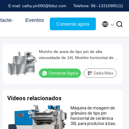
E-mail: cathy.yin000@ltdsz.com
Telefone: 86--13316985111
tacte-
Eventos


Converse agora
Moinho de areia de tipo pin de alta
viscosidade de 14L Moinho horizontal de
contas para tinta de impressão offset
Converse Agora
Saiba Mais
Vídeos relacionados
Máquina de moagem de
grânulos de tipo pin
horizontal de cerâmica
30L para produtos à base
de água e solvente