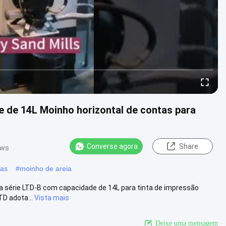
de de 14L Moinho horizontal de contas para
Converse agora
Share
ews
tas
#
moinho de areia
 da série LTD-B com capacidade de 14L para tinta de impressão
TD adota...
Vista mais
Deixe uma mensagem