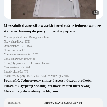
3
/
5
Mieszalnik dyspersji o wysokiej prędkości z jednego wału ze
stali nierdzewnej do pasty o wysokiej lepkości
Miejsce pochodzenia: Dongguan, Chiny
Nazwa handlowa: LTD
Orzecznictwo: CE，ISO
Numer modelu: FS
Minimalne zamówienie: 1SET
Cena: USD5000-10000/set
Szczegóły pakowania: Drzewna obudowa
Czas dostawy: 25-30 dni
Zasady płatności: T/T
Możliwość Supply: 15-20 ZESTAWÓW MIESIĘCZNIE
Podkreślić:
Jednoszytowy mikser dyspersji dużych prędkości
,
Mieszalnik dyspersji wysokiej prędkości ze stali nierdzewnej
,
Mieszalnik jednoosobowy do klejania
1nazwisko:
Mikser z dużym prędkością wału