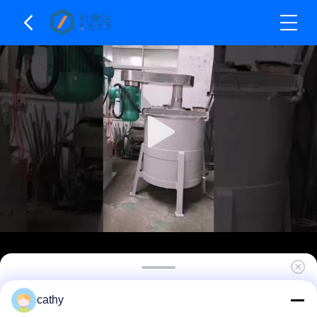
Dostosowany mieszalnik trójwałowy
cathy
wolnoobrotowy do produktów o wysokiej lepkości