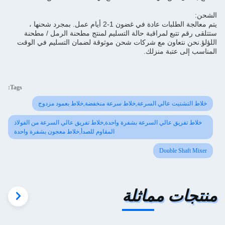
الشحن:
يتم معالجة الطلبات عادة في غضون 1-2 أيام عمل. بمجرد شحنها ،
ستتلقى رقم تتبع لمراقبة حالة التسليم لمنتج مطحنة الرمل / مطحنة
اللؤلؤ.نحن نتعاون مع شركات شحن موثوقة لضمان التسليم في الوقت
المناسب إلى عتبة منزلك.
Tags:
خلاط التشتيت عالي السرعة,خلاط سرعة منخفضة,خلاط بعمود مزدوج
خلاط تفريق عالي السرعة بشفرة واحدة,خلاط تفريق عالي السرعة من الفولاذ
المقاوم للصدأ,خلاط معجون بشفرة واحدة
Double Shaft Mixer
منتجات مماثلة