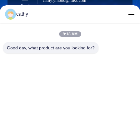
cathy.yin000@ltdsz.com
Surel
cathy
9:18 AM
0086-13316985111
Telepon
Good day, what product are you looking for?
LTD Intelligent Equipment Co.,Ltd
LTD Intelligent Equipment Co.,Ltd