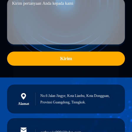
Kirim
No.6 Jalan Jingye, Kota Liaobu, Kota Dongguan,
Provinsi Guangdong, Tiongkok.
Alamat