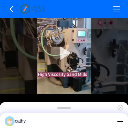
14L High Viscosity Pin Type Sand Mill Horizontal
cathy
Bead Mill Untuk Offset Printing Ink