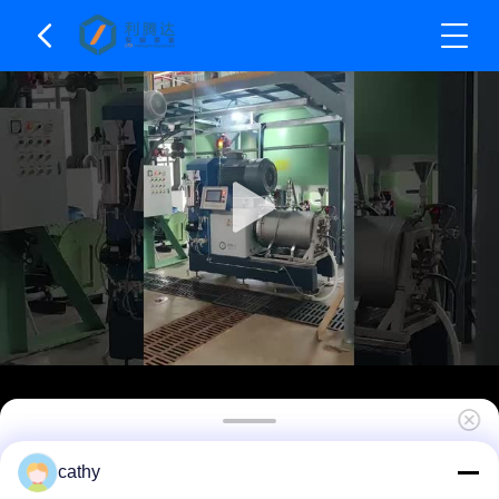
150L Kapazität Nano Bead Mill Horizontale
cathy
Sandschleifmaschine 75kw