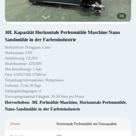
4
/
6
30L Kapazität Horizontale Perlenmühle Maschine Nano
Sandmühle in der Farbenindustrie
Herkunftsort: Dongguan, China
Markenname: LTD
Zertifizierung: CE,ISO
Modellnummer: LTD30N
Min Bestellmenge: 1 Satz
Preis: USD27500-37500/set
Verpackung Informationen: Holzgehäuse
Lieferzeit: 25 bis 30 Tage
Zahlungsbedingungen: t/t
Versorgungsmaterial-Fähigkeit: 20-30 Sätze pro Monat
Hervorheben:
30L Perlmühle Maschine
,
Horizontale Perlenmühle
,
Nano-Sandmühle in der Farbenindustrie
1Name:
Horizontale Perlenmühle mit Nanoqualität