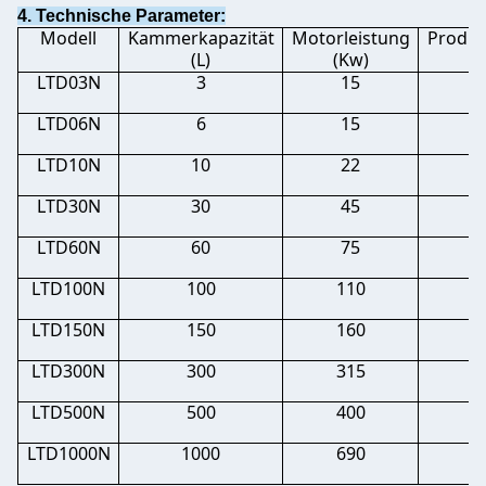
4. Technische Parameter:
Modell
Kammerkapazität
Motorleistung
Produk
(L)
(Kw)
LTD03N
3
15
LTD06N
6
15
LTD10N
10
22
LTD30N
30
45
LTD60N
60
75
LTD100N
100
110
LTD150N
150
160
LTD300N
300
315
LTD500N
500
400
LTD1000N
1000
690