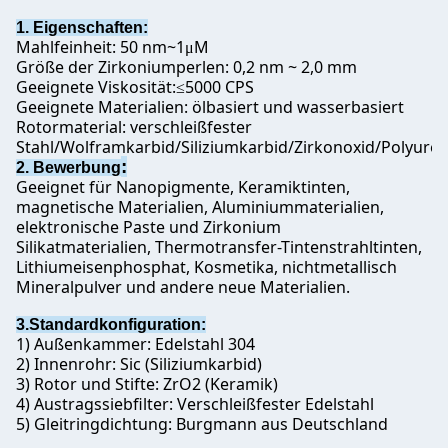
1. Eigenschaften:
Mahlfeinheit: 50 nm~1
M
μ
Größe der Zirkoniumperlen: 0,2 nm ~ 2,0 mm
Geeignete Viskosität:
5000 CPS
≤
Geeignete Materialien: ölbasiert und wasserbasiert
Rotormaterial: verschleißfester
Stahl/Wolframkarbid/Siliziumkarbid/Zirkonoxid/Polyure
:
2. Bewerbung
Geeignet für Nanopigmente, Keramiktinten,
magnetische Materialien, Aluminiummaterialien,
elektronische Paste und Zirkonium
Silikatmaterialien, Thermotransfer-Tintenstrahltinten,
Lithiumeisenphosphat, Kosmetika, nichtmetallisch
Mineralpulver und andere neue Materialien.
3.Standardkonfiguration:
1) Außenkammer: Edelstahl 304
2) Innenrohr: Sic (Siliziumkarbid)
3) Rotor und Stifte: ZrO2 (Keramik)
4) Austragssiebfilter: Verschleißfester Edelstahl
5) Gleitringdichtung: Burgmann aus Deutschland