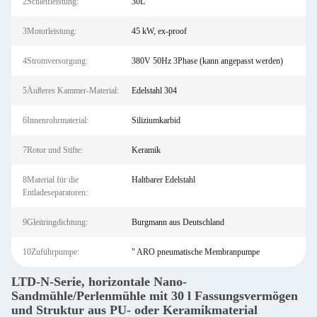
2Schleifleistung:
30L
3Motorleistung:
45 kW, ex-proof
4Stromversorgung:
380V 50Hz 3Phase (kann angepasst werden)
5Äußeres Kammer-Material:
Edelstahl 304
6Innenrohrmaterial:
Siliziumkarbid
7Rotor und Stifte:
Keramik
8Material für die
Haltbarer Edelstahl
Entladeseparatoren:
9Gleitringdichtung:
Burgmann aus Deutschland
10Zuführpumpe:
" ARO pneumatische Membranpumpe
LTD-N-Serie, horizontale Nano-
Sandmühle/Perlenmühle mit 30 l Fassungsvermögen
und Struktur aus PU- oder Keramikmaterial