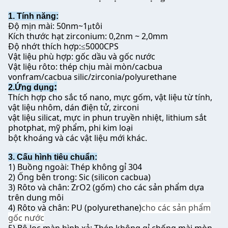
1. Tính năng:
Độ mịn mài: 50nm~1
tôi
μ
Kích thước hạt zirconium: 0,2nm ~ 2,0mm
Độ nhớt thích hợp:
5000CPS
≤
Vật liệu phù hợp: gốc dầu và gốc nước
Vật liệu rôto: thép chịu mài mòn/cacbua
vonfram/cacbua silic/zirconia/polyurethane
:
2.Ứng dụng
Thích hợp cho sắc tố nano, mực gốm, vật liệu từ tính,
vật liệu nhôm, dán điện tử, zirconi
vật liệu silicat, mực in phun truyền nhiệt, lithium sắt
photphat, mỹ phẩm, phi kim loại
bột khoáng và các vật liệu mới khác.
3. Cấu hình tiêu chuẩn:
1) Buồng ngoài: Thép không gỉ 304
2) Ống bên trong: Sic (silicon cacbua)
3) Rôto và chân: ZrO2 (gốm) cho các sản phẩm dựa
trên dung môi
4) Rôto và chân: PU (polyurethane)
cho các sản phẩm
gốc nước