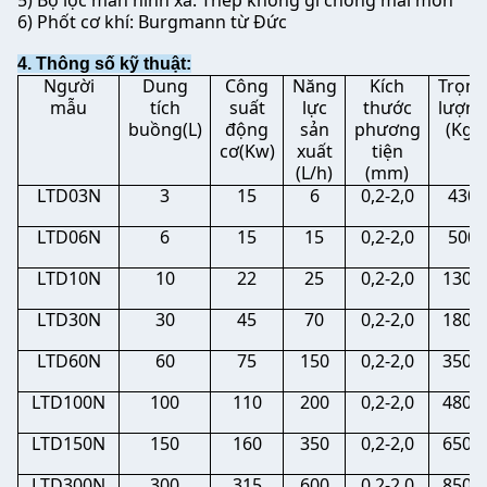
5) Bộ lọc màn hình xả: Thép không gỉ chống mài mòn
6) Phốt cơ khí: Burgmann từ Đức
4. Thông số kỹ thuật:
Người
Dung
Công
Năng
Kích
Trọng
mẫu
tích
suất
lực
thước
lượng
buồng(L)
động
sản
phương
(Kg)
cơ(Kw)
xuất
tiện
(L/h)
(mm)
LTD03N
3
15
6
0,2-2,0
430
LTD06N
6
15
15
0,2-2,0
500
LTD10N
10
22
25
0,2-2,0
1300
LTD30N
30
45
70
0,2-2,0
1800
LTD60N
60
75
150
0,2-2,0
3500
LTD100N
100
110
200
0,2-2,0
4800
LTD150N
150
160
350
0,2-2,0
6500
LTD300N
300
315
600
0,2-2,0
8500