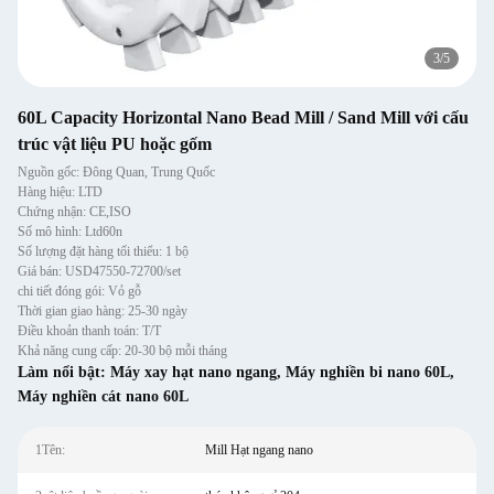
4
/
5
60L Capacity Horizontal Nano Bead Mill / Sand Mill với cấu
trúc vật liệu PU hoặc gốm
Nguồn gốc: Đông Quan, Trung Quốc
Hàng hiệu: LTD
Chứng nhận: CE,ISO
Số mô hình: Ltd60n
Số lượng đặt hàng tối thiểu: 1 bộ
Giá bán: USD47550-72700/set
chi tiết đóng gói: Vỏ gỗ
Thời gian giao hàng: 25-30 ngày
Điều khoản thanh toán: T/T
Khả năng cung cấp: 20-30 bộ mỗi tháng
Làm nổi bật:
Máy xay hạt nano ngang
,
Máy nghiền bi nano 60L
,
Máy nghiền cát nano 60L
1Tên:
Mill Hạt ngang nano