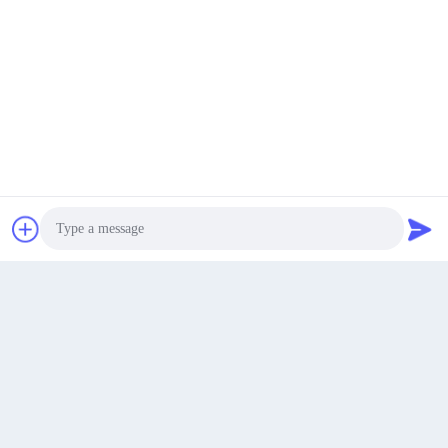
Nhà máy của chúng tôi
Nhận được giá tốt nhất
nói chuyện ngay.
nói chuyện ngay.
Photo
Video Call
Audio Call