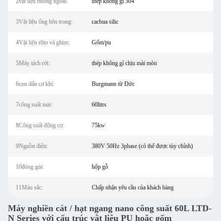
2vật liệu buồng ngoài:
thép không gỉ 304
3Vật liệu ống bên trong:
cacbua silic
4Vật liệu rôto và ghim:
Gốm/pu
5Máy tách rời:
thép không gỉ chịu mài mòn
6con dấu cơ khí:
Burgmann từ Đức
7công suất mài:
60litrs
8Công suất động cơ:
75kw
9Nguồn điện:
380V 50Hz 3phase (có thể được tùy chỉnh)
10đóng gói:
hộp gỗ
11Màu sắc:
Chấp nhận yêu cầu của khách hàng
Máy nghiền cát / hạt ngang nano công suất 60L LTD-
N Series với cấu trúc vật liệu PU hoặc gốm