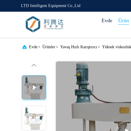
LTD Intelligent Equipment Co.,Ltd
Evde
Ürün
Evde
>
Ürünler
>
Yavaş Hızlı Karıştırıcı
>
Yüksek viskozlukl