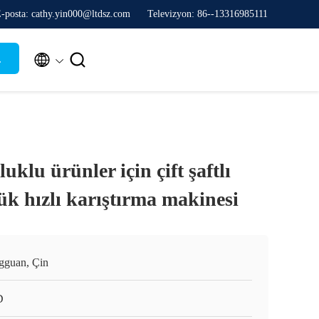
-posta: cathy.yin000@ltdsz.com
Televizyon: 86--13316985111


.
uklu ürünler için çift şaftlı
ük hızlı karıştırma makinesi
gguan, Çin
D