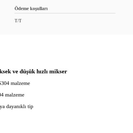
Ödeme koşulları
T/T
yüksek ve düşük hızlı mikser
 SS304 malzeme
S304 malzeme
ya dayanıklı tip