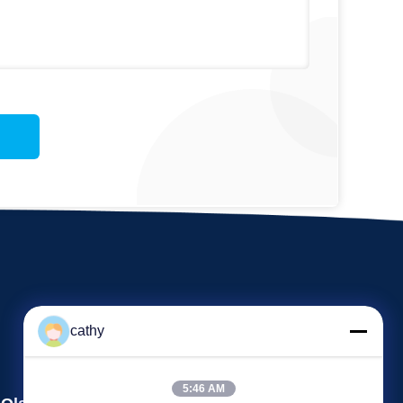
cathy
5:46 AM