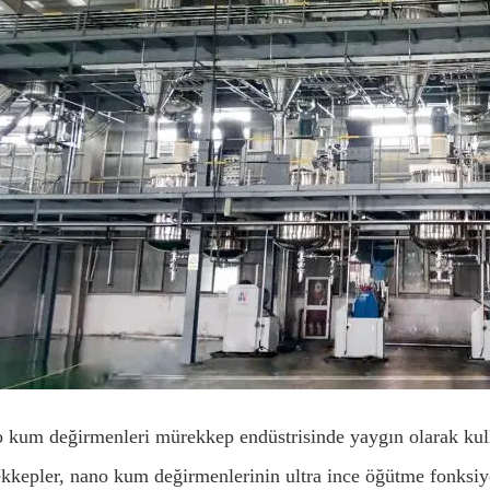
 kum değirmenleri mürekkep endüstrisinde yaygın olarak kull
kkepler, nano kum değirmenlerinin ultra ince öğütme fonksiyo