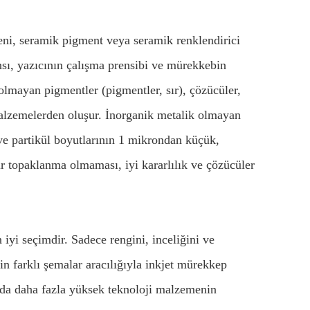
şeni, seramik pigment veya seramik renklendirici
sı, yazıcının çalışma prensibi ve mürekkebin
lmayan pigmentler (pigmentler, sır), çözücüler,
 malzemelerden oluşur. İnorganik metalik olmayan
ve partikül boyutlarının 1 mikrondan küçük,
ir topaklanma olmaması, iyi kararlılık ve çözücüler
i seçimdir. Sadece rengini, inceliğini ve
 farklı şemalar aracılığıyla inkjet mürekkep
zda daha fazla yüksek teknoloji malzemenin