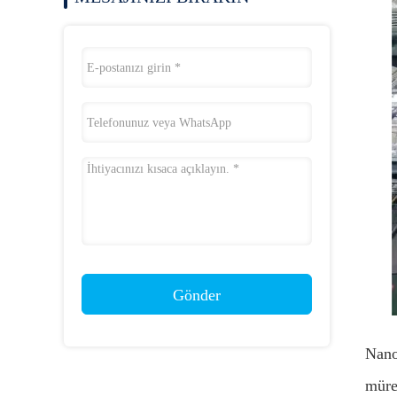
Gönder
Nano
müre