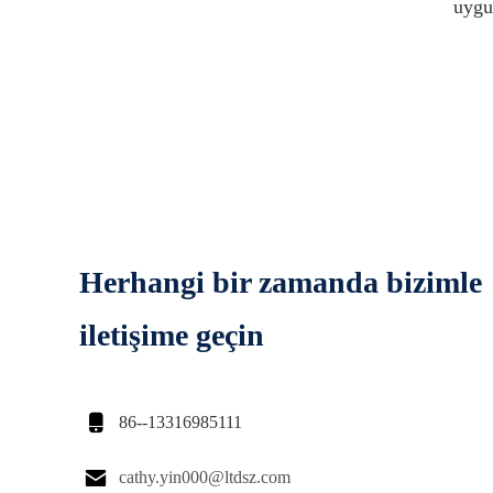
uygu
Herhangi bir zamanda bizimle
iletişime geçin

86--13316985111

cathy.yin000@ltdsz.com