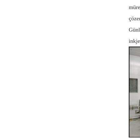
müre
çözer
Günl
inkj