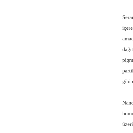
Sera
içer
amac
dağı
pigm
part
gibi
Nano
homo
üzer