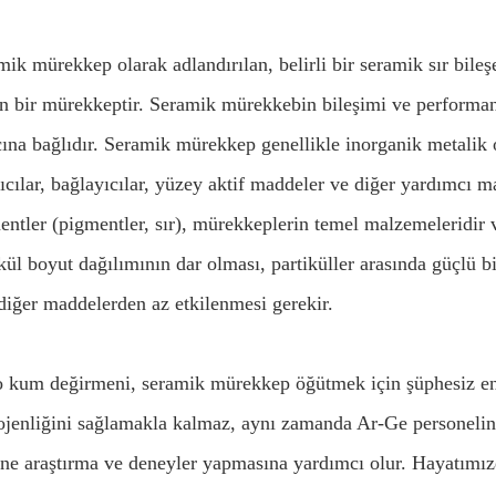
mik mürekkep olarak adlandırılan, belirli bir seramik sır bile
en bir mürekkeptir. Seramik mürekkebin bileşimi ve performan
ına bağlıdır. Seramik mürekkep genellikle inorganik metalik o
tıcılar, bağlayıcılar, yüzey aktif maddeler ve diğer yardımcı
entler (pigmentler, sır), mürekkeplerin temel malzemeleridir 
ikül boyut dağılımının dar olması, partiküller arasında güçlü b
 diğer maddelerden az etkilenmesi gerekir.
 kum değirmeni, seramik mürekkep öğütmek için şüphesiz en iy
jenliğini sağlamakla kalmaz, aynı zamanda Ar-Ge personelinin
ine araştırma ve deneyler yapmasına yardımcı olur. Hayatımı