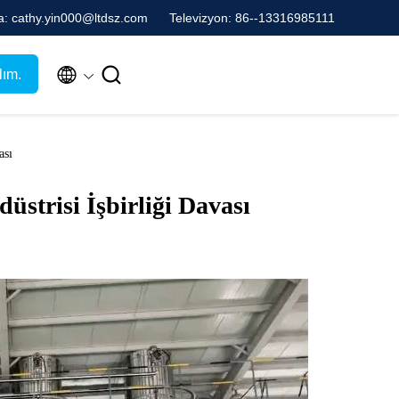
a: cathy.yin000@ltdsz.com
Televizyon: 86--13316985111


lım.
ası
strisi İşbirliği Davası