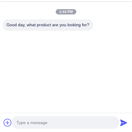
Побеседуйте теперь
1:44 PM
Отправить запрос
Good day, what product are you looking for?
#
Высокоскоростной Смеситель Растворителей
#
Машина Для Высокоскоростного Рассеивания Краски
#
Высокоскоростной Растворитель
высокоскоростной дисперсер
2025-07-23
14 views
Двухвальный гидравлический высокоскоростной диспергатор /
высокоскоростная растворительная смесительная машина 1.
Описание: Оборудование характеризуется: минимальным включением
воздуха во время смешив...
Взгляд больше
Messages of visitor
Выйдите сообщение
No public comments yet