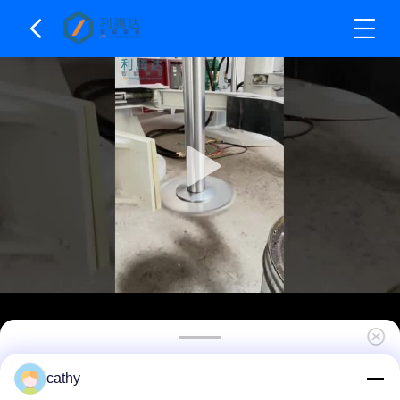
Диссольвер-диспергатор высокоскоростной с
cathy
гидравлическим подъемом и двумя валами