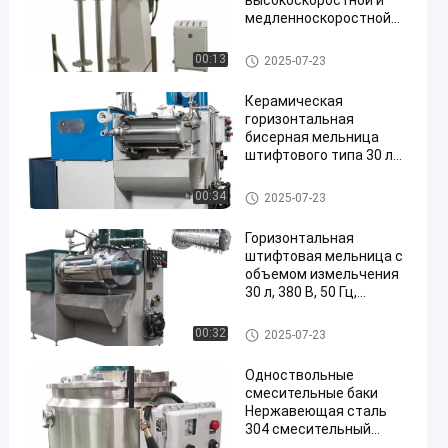
высокоскоростной и
медленноскоростной
смеситель для
продуктов с высокой
Медленный микшер
00:13
2025-07-23
вязкостью
Керамическая
горизонтальная
бисерная мельница
штифтового типа 30 л
для продуктов на
водной и
Пенальная мельница
00:34
2025-07-23
растворительной
основе
Горизонтальная
штифтовая мельница с
объемом измельчения
30 л, 380 В, 50 Гц,
трехфазное питание
Пенальная мельница
00:32
2025-07-23
Одноствольные
смесительные баки
Нержавеющая сталь
304 смесительный
котёл с системой