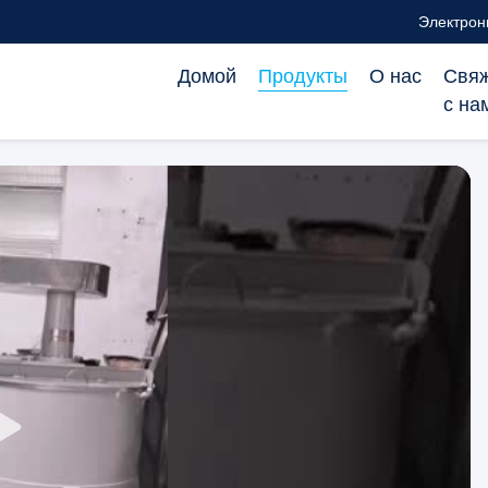
Электронн
Домой
Продукты
О нас
Свяж
с на