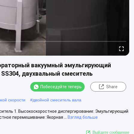
бораторный вакуумный эмульгирующий
 SS304, двухвальный смеситель
Побеседуйте теперь
Share
кой скорости
#
двойной смеситель вала
ситель 1. Высокоскоростное диспергирование: Эмульгирующий
стное перемешивание: Якорная ...
Взгляд больше
Выйдите сообщение