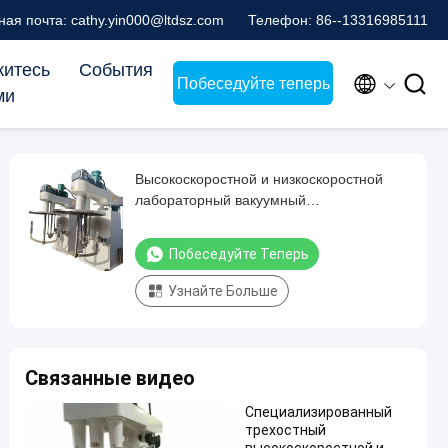
ая почта: cathy.yin000@ltdsz.com
Телефон: 86--13316985111
итесь
События


Побеседуйте теперь
ми
Высокоскоростной и низкоскоростной
лабораторный вакуумный
эмульгирующий смеситель, машина из
нержавеющей стали SS304, двухвальный
Побеседуйте Теперь
смеситель
Узнайте Больше
Связанные видео
Специализированный
трехостный