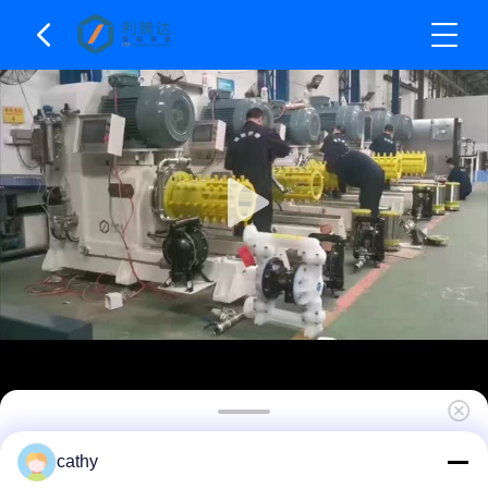
100L poziomy młyn kulowy Nano z materiałem
cathy
PU do produktów na bazie wody