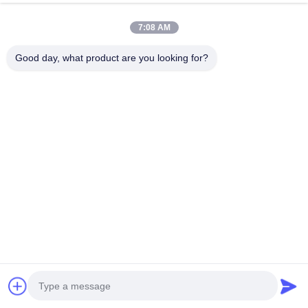
今雑談しなさい
お問い合わせを送信
7:08 AM
#
高速分散ミキサー
#
低速ミキサー
Good day, what product are you looking for?
#
二重シャフトのミキサー
低速ミキサー
2025-07-23
21 views
単軸高速混合分散機 1高速混合: 双層蝶のパドルタイプ,SS304素材 2完全に爆
発防止型で,別々の電気制御箱 4インバーターによって制御される様々な速度
5高粘度製品の作業 6顧客の要求に応じてカスタマイズ 産業 私たちの工場 私
たちの証明書 顧客ケース サポートとサービス 製品技術サポートとサービス: -
設置,運用,保守のための包括的な技術サポート - 問題や不具合に対するトラブ
ルシューティ...
お問い合わせ
Messages of visitor
メッセージを残しなさい
No public comments yet