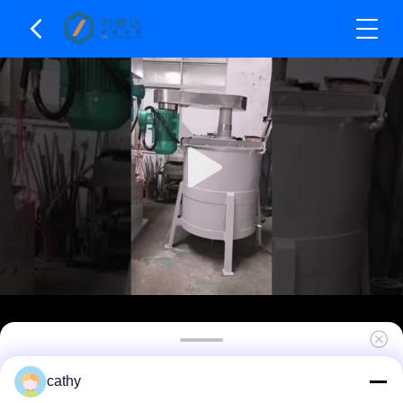
Μονόξυλο εργαστηρίου υψηλής ταχύτητας
cathy
διασκορπιστής μείγμα SS304 υλικό