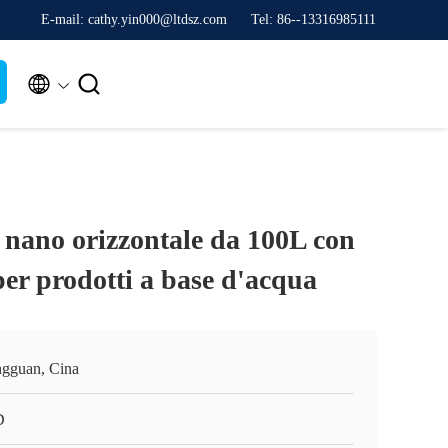
E-mail: cathy.yin000@ltdsz.com
Tel: 86--13316985111


 nano orizzontale da 100L con
er prodotti a base d'acqua
gguan, Cina
D