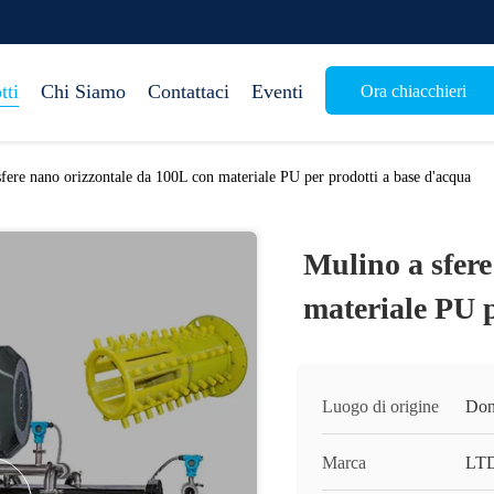
tti
Chi Siamo
Contattaci
Eventi
Ora chiacchieri
fere nano orizzontale da 100L con materiale PU per prodotti a base d'acqua
Mulino a sfere
materiale PU p
Luogo di origine
Don
Marca
LT