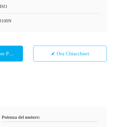
ISO
D100N
ore Prezzo
Ora Chiacchieri
Potenza del motore: