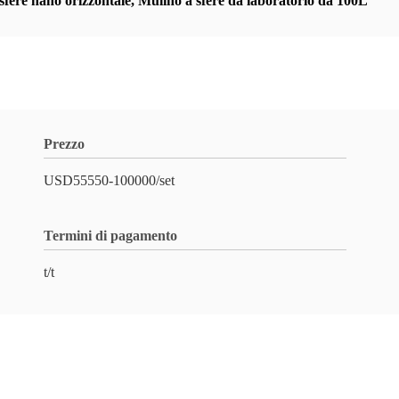
sfere nano orizzontale
,
Mulino a sfere da laboratorio da 100L
Prezzo
USD55550-100000/set
Termini di pagamento
t/t