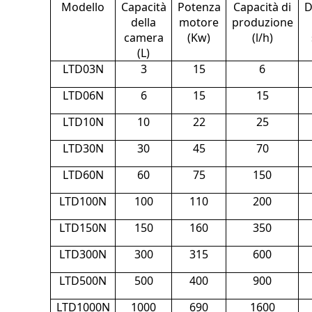
Modello
Capacità
Potenza
Capacità di
D
della
motore
produzione
camera
(Kw)
(l/h)
(L)
LTD03N
3
15
6
LTD06N
6
15
15
LTD10N
10
22
25
LTD30N
30
45
70
LTD60N
60
75
150
LTD100N
100
110
200
LTD150N
150
160
350
LTD300N
300
315
600
LTD500N
500
400
900
LTD1000N
1000
690
1600