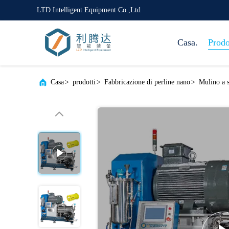
LTD Intelligent Equipment Co.,Ltd
Casa.
Prodo
Casa
>
prodotti
>
Fabbricazione di perline nano
>
Mulino a s