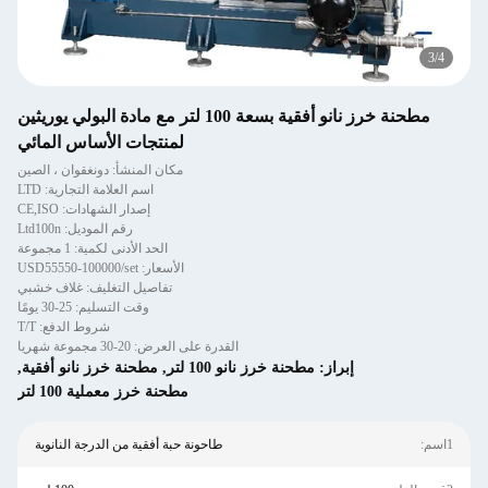
4
/
4
مطحنة خرز نانو أفقية بسعة 100 لتر مع مادة البولي يوريثين
لمنتجات الأساس المائي
مكان المنشأ: دونغقوان ، الصين
اسم العلامة التجارية: LTD
إصدار الشهادات: CE,ISO
رقم الموديل: Ltd100n
الحد الأدنى لكمية: 1 مجموعة
الأسعار: USD55550-100000/set
تفاصيل التغليف: غلاف خشبي
وقت التسليم: 25-30 يومًا
شروط الدفع: T/T
القدرة على العرض: 20-30 مجموعة شهريا
إبراز:
مطحنة خرز نانو 100 لتر
,
مطحنة خرز نانو أفقية
,
مطحنة خرز معملية 100 لتر
1اسم:
طاحونة حبة أفقية من الدرجة النانوية