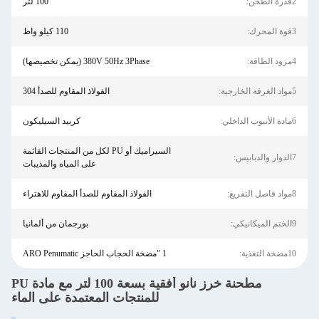
2قدرة الطحن:
100 لتر
3قوة المحرك:
110 كيلو واط
4مزود الطاقة:
380V 50Hz 3Phase (يمكن تخصيصها)
5مواد الغرفة الخارجية:
الفولاذ المقاوم للصدأ 304
6مادة الأنبوب الداخلي:
كربيد السيليكون
السيراميك أو PU لكل من المنتجات القائمة
7الدوار والدبابيس:
على المياه والمذيبات
8مواد فاصل التفريغ:
الفولاذ المقاوم للصدأ المقاوم للاهتراء
9الختم الميكانيكي:
بورجمان من ألمانيا
10مضخة التغذية:
1 "مضخة الحجاب الحاجز ARO Penumatic
مطحنة خرز نانو أفقية بسعة 100 لتر مع مادة PU
للمنتجات المعتمدة على الماء