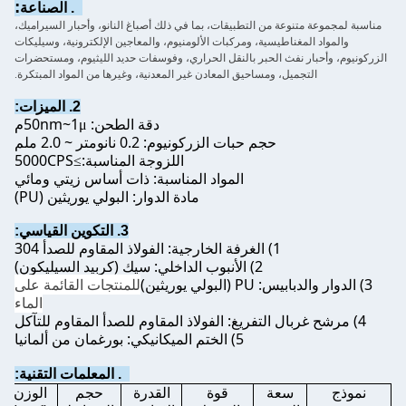
:
1. الصناعة
مناسبة لمجموعة متنوعة من التطبيقات، بما في ذلك أصباغ النانو، وأحبار السيراميك،
والمواد المغناطيسية، ومركبات الألومنيوم، والمعاجين الإلكترونية، وسيليكات
الزركونيوم، وأحبار نفث الحبر بالنقل الحراري، وفوسفات حديد الليثيوم، ومستحضرات
التجميل، ومساحيق المعادن غير المعدنية، وغيرها من المواد المبتكرة.
2. الميزات:
دقة الطحن: 50nm~1
م
μ
حجم حبات الزركونيوم: 0.2 نانومتر ~ 2.0 ملم
اللزوجة المناسبة:
5000CPS
≥
المواد المناسبة: ذات أساس زيتي ومائي
مادة الدوار: البولي يوريثين (PU)
3. التكوين القياسي:
1) الغرفة الخارجية: الفولاذ المقاوم للصدأ 304
2) الأنبوب الداخلي: سيك (كربيد السيليكون)
3) الدوار والدبابيس: PU (البولي يوريثين)
للمنتجات القائمة على
الماء
4) مرشح غربال التفريغ: الفولاذ المقاوم للصدأ المقاوم للتآكل
5) الختم الميكانيكي: بورغمان من ألمانيا
4. المعلمات التقنية:
نموذج
سعة
قوة
القدرة
حجم
الوزن