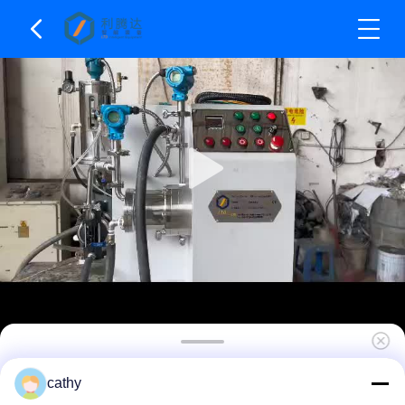
1.5L χωρητικότητα Αμμοτριβείο Μηχανή τύπου
cathy
πινάκων Οριζόντιο εργαστηριακό μύλο