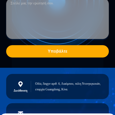
Υποβάλτε
Οδός Jingye αριθ. 6, Λιαόμπου, πόλη Ντονγκγκουάν,
επαρχία Guangdong, Κίνα.
Διεύθυνση