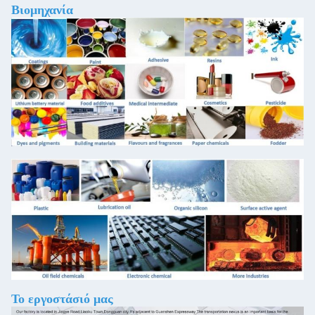
Βιομηχανία
Το εργοστάσιό μας