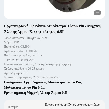
3
/
4
Εργαστηριακό Οριζόντιο Μυλόπετρα Τύπου Pin / Μηχανή
Άλεσης Άμμου Χωρητικότητας 0.5L
Τόπος καταγωγής: Ντονγκουάν, Κίνα
Μάρκα: LTD
Πιστοποίηση: CE,ISO
Αριθμό μοντέλου: LTD0.5B
Ποσότητα παραγγελίας min: 1 σετ
Τιμή: USD4400-4900/set
Συσκευασία λεπτομέρειες: Τυπική Ξύλινη Θήκη Εξαγωγής
Χρόνος παράδοσης: 20-25 ημέρες
Όροι πληρωμής: Τ/Τ
Δυνατότητα προσφοράς: 20-30 σύνολα το μήνα
Επισημαίνω:
Εργαστηριακός Μυλόπετρα Τύπου Pin
,
Μυλόπετρα Τύπου Pin 0.5L
,
Εργαστηριακή Μηχανή Άλεσης Άμμου 0.5L
Εργαστηριακός οριζόντιος μύλος άμμου τύπου
1Ονομα: