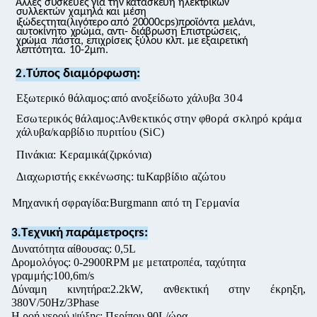
Άλλες συσκευές για την κατασκευή ηλεκτρικών
συλλεκτών
χαμηλά και
μέση
(
)
ιξώδεςτητα
λιγότερο
από
20000cps
προϊόντα
μελάνι,
αυτοκίνητο
χρώμα, αντι- διάβρωση
Επιστρώσεις,
χρώμα
πάστα, επιχρίσεις ξύλου κλπ. με εξαιρετική
λεπτότητα.
10-2μm.
Τύπος
διαμόρφωση
:
2.
Εξωτερικό
θάλαμος
:
από ανοξείδωτο
χάλυβα
304
Εσωτερικός θάλαμος:Ανθεκτικός στην φθορά
σκληρό κράμα
χάλυβα/καρβίδιο πυριτίου (SiC)
Πινάκια: Κεραμικά
(
ζιρκόνια
)
Διαχωριστής εκκένωσης: tu
Καρβίδιο αζώτου
Μηχανική σφραγίδα:Burgmann από τη Γερμανία
Τεχνική παράμετρος
rs:
3.
Δυνατότητα αίθουσας: 0,5L
Δρομολόγος: 0-2900RPM με μετατροπέα, ταχύτητα
γραμμής:100,6m/s
Δύναμη κινητήρα:2.2kW, ανθεκτική στην έκρηξη,
380V/50Hz/3Phase
Η ροή νερού ψύξης: Περίπου 90L/ώρα