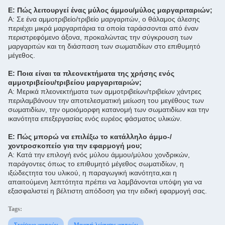
Ε: Πώς λειτουργεί ένας μύλος άμμου/μύλος μαργαριταριών;
Α: Σε ένα αμμοτριβείο/τριβείο μαργαριτών, ο θάλαμος άλεσης
περιέχει μικρά μαργαριτάρια τα οποία ταράσσονται από έναν
περιστρεφόμενο άξονα, προκαλώντας την σύγκρουση των
μαργαριτών και τη διάσπαση των σωματιδίων στο επιθυμητό
μέγεθος.
Ε: Ποια είναι τα πλεονεκτήματα της χρήσης ενός
αμμοτριβείου/τριβείου μαργαριταριών;
Α: Μερικά πλεονεκτήματα των αμμοτριβείων/τριβείων χάντρες
περιλαμβάνουν την αποτελεσματική μείωση του μεγέθους των
σωματιδίων, την ομοιόμορφη κατανομή των σωματιδίων και την
ικανότητα επεξεργασίας ενός ευρέος φάσματος υλικών.
Ε: Πώς μπορώ να επιλέξω το κατάλληλο άμμο-/
χοντροσκοπείο για την εφαρμογή μου;
Α: Κατά την επιλογή ενός μύλου άμμου/μύλου χονδρικών,
παράγοντες όπως το επιθυμητό μέγεθος σωματιδίων, η
ιξώδεςτητα του υλικού, η παραγωγική ικανότητα,και η
απαιτούμενη λεπτότητα πρέπει να λαμβάνονται υπόψη για να
εξασφαλιστεί η βέλτιστη απόδοση για την ειδική εφαρμογή σας.
Tags:
Στρίψιμο χοντρών
Μηχανή λείανσης χαντρών