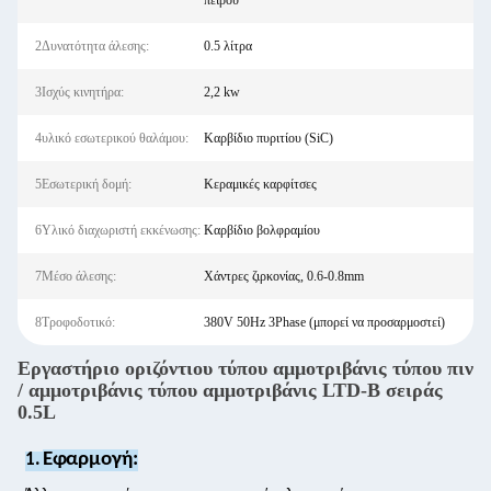
πείρου
2Δυνατότητα άλεσης:
0.5 λίτρα
3Ισχύς κινητήρα:
2,2 kw
4υλικό εσωτερικού θαλάμου:
Καρβίδιο πυριτίου (SiC)
5Εσωτερική δομή:
Κεραμικές καρφίτσες
6Υλικό διαχωριστή εκκένωσης:
Καρβίδιο βολφραμίου
7Μέσο άλεσης:
Χάντρες ζιρκονίας, 0.6-0.8mm
8Τροφοδοτικό:
380V 50Hz 3Phase (μπορεί να προσαρμοστεί)
Εργαστήριο οριζόντιου τύπου αμμοτριβάνις τύπου πιν
/ αμμοτριβάνις τύπου αμμοτριβάνις LTD-B σειράς
0.5L
Εφαρμογή:
1.